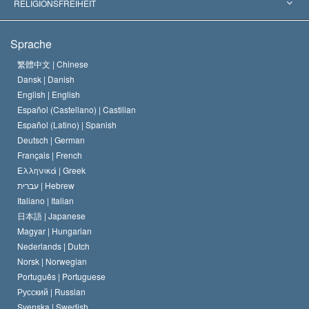
Die weltweit führenden Experten
L. Ron Hubbard
RELIGIONSFREIHEIT
Die Ziele der Scientology
Was ist Religionsfreiheit?
Sprache
Das Glaubensbekenntnis der Scientology Kirche
Internationale Menschenrechtsnormen
繁體中文 |
Chinese
Dansk |
Danish
Der Kodex eines Scientologen
Eine öffentliche Erklärung über Religion
English |
English
Español (Castellano) |
Castilian
David Miscavige
Español (Latino) |
Spanish
Deutsch |
German
Français |
French
Ελληνικά |
Greek
עברית |
Hebrew
Italiano |
Italian
日本語 |
Japanese
Magyar |
Hungarian
Nederlands |
Dutch
Norsk |
Norwegian
Português |
Portuguese
Русский |
Russian
Svenska |
Swedish