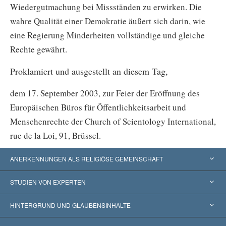
Wiedergutmachung bei Missständen zu erwirken. Die
wahre Qualität einer Demokratie äußert sich darin, wie
eine Regierung Minderheiten vollständige und gleiche
Rechte gewährt.
Proklamiert und ausgestellt an diesem Tag,
dem 17. September 2003, zur Feier der Eröffnung des
Europäischen Büros für Öffentlichkeitsarbeit und
Menschenrechte der Church of Scientology International,
rue de la Loi, 91, Brüssel.
ANERKENNUNGEN ALS RELIGIÖSE GEMEINSCHAFT
Vereinigte Staaten von Amerika
STUDIEN VON EXPERTEN
Weltweite Anerkennungen
Gutachten nach Kategorie
HINTERGRUND UND GLAUBENSINHALTE
Wegweisende Entscheidungen