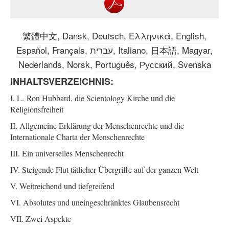
繁體中文
,
Dansk
,
Deutsch
,
Ελληνικά
,
English
,
Español
,
Français
,
עברית
,
Italiano
,
日本語
,
Magyar
,
Nederlands
,
Norsk
,
Português
,
Русский
,
Svenska
INHALTSVERZEICHNIS:
I. L. Ron Hubbard, die Scientology Kirche und die
Religionsfreiheit
II. Allgemeine Erklärung der Menschenrechte und die
Internationale Charta der Menschenrechte
III. Ein universelles Menschenrecht
IV. Steigende Flut tätlicher Übergriffe auf der ganzen Welt
V. Weitreichend und tiefgreifend
VI. Absolutes und uneingeschränktes Glaubensrecht
VII. Zwei Aspekte