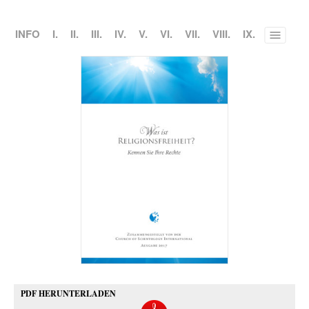
INFO
I.
II.
III.
IV.
V.
VI.
VII.
VIII.
IX.
Toggle
menu
PDF HERUNTERLADEN