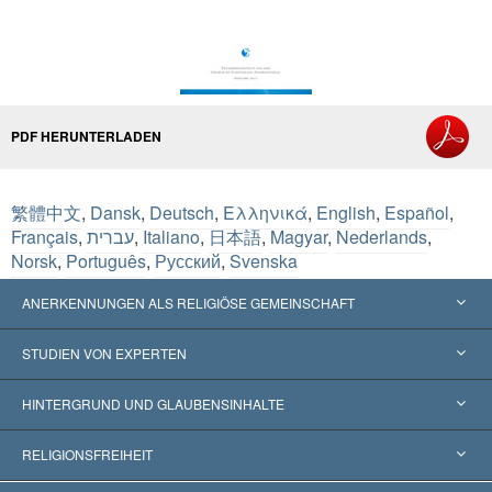
PDF HERUNTERLADEN
繁體中文
,
Dansk
,
Deutsch
,
Ελληνικά
,
English
,
Español
,
Français
,
עברית
,
Italiano
,
日本語
,
Magyar
,
Nederlands
,
Norsk
,
Português
,
Русский
,
Svenska
ANERKENNUNGEN ALS RELIGIÖSE GEMEINSCHAFT
Vereinigte Staaten von Amerika
STUDIEN VON EXPERTEN
Weltweite Anerkennungen
Gutachten nach Kategorie
HINTERGRUND UND GLAUBENSINHALTE
Wegweisende Entscheidungen
Die weltweit führenden Experten
L. Ron Hubbard
RELIGIONSFREIHEIT