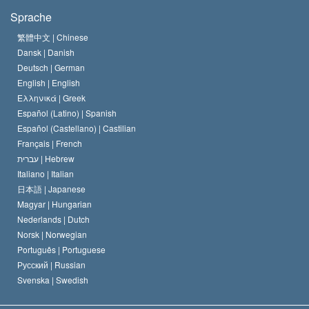
Die Ziele der Scientology
Was ist Religionsfreiheit?
Sprache
Das Glaubensbekenntnis der Scientology Kirche
Internationale Menschenrechtsnormen
繁體中文 |
Chinese
Dansk |
Danish
Der Kodex eines Scientologen
Eine öffentliche Erklärung über Religion
Deutsch |
German
English |
English
David Miscavige
Ελληνικά |
Greek
Español (Latino) |
Spanish
Español (Castellano) |
Castilian
Français |
French
עברית |
Hebrew
Italiano |
Italian
日本語 |
Japanese
Magyar |
Hungarian
Nederlands |
Dutch
Norsk |
Norwegian
Português |
Portuguese
Русский |
Russian
Svenska |
Swedish