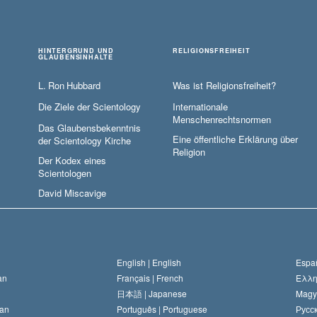
HINTERGRUND UND
RELIGIONSFREIHEIT
GLAUBENSINHALTE
L. Ron Hubbard
Was ist Religionsfreiheit?
Die Ziele der Scientology
Internationale
Menschenrechtsnormen
Das Glaubensbekenntnis
Eine öffentliche Erklärung über
der Scientology Kirche
Religion
Der Kodex eines
Scientologen
David Miscavige
English |
English
Españ
an
Français |
French
Ελλη
日本語 |
Japanese
Magy
an
Português |
Portuguese
Русск