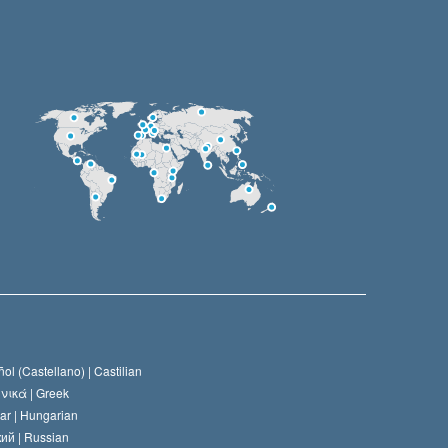
ol (Castellano) |
Castilian
νικά |
Greek
ar |
Hungarian
ий |
Russian