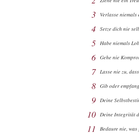
2
Ziehe nie ein Tre
3
Verlasse niemals 
4
Setze dich nie se
5
Habe niemals Lob
6
Gehe nie Kompromi
7
Lasse nie zu, dass
8
Gib oder empfange
9
Deine Selbstbesti
10
Deine Integrität d
11
Bedaure nie, was 