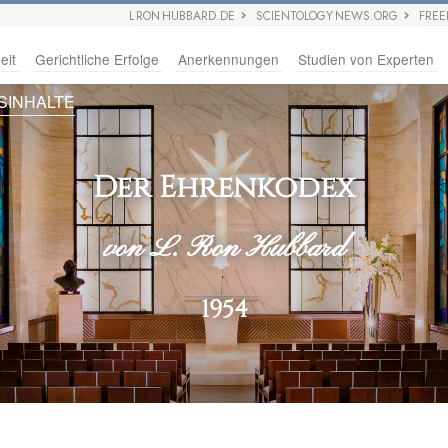
L RON HUBBARD.DE
SCIENTOLOGY NEWS.ORG
FRE
eit
Gerichtliche Erfolge
Anerkennungen
Studien von Experten
SINHALTE
Der Ehrenkodex
von L. Ron Hubbard
1954