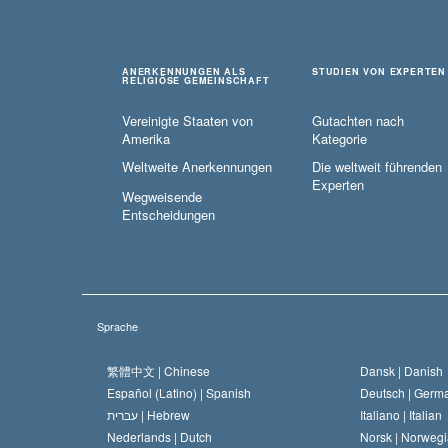
ANERKENNUNGEN ALS
STUDIEN VON EXPERTEN
RELIGIÖSE GEMEINSCHAFT
Vereinigte Staaten von
Gutachten nach
Amerika
Kategorie
Weltweite Anerkennungen
Die weltweit führenden
Experten
Wegweisende
Entscheidungen
Sprache
繁體中文 |
Chinese
Dansk |
Danish
Español (Latino) |
Spanish
Deutsch |
Germ
עברית |
Hebrew
Italiano |
Italian
Nederlands |
Dutch
Norsk |
Norwegi