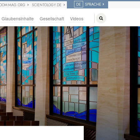
DE
SPRACHE
EDOM MAG.ORG
SCIENTOLOGY.DE
Glaubensinhalte
Gesellschaft
Videos