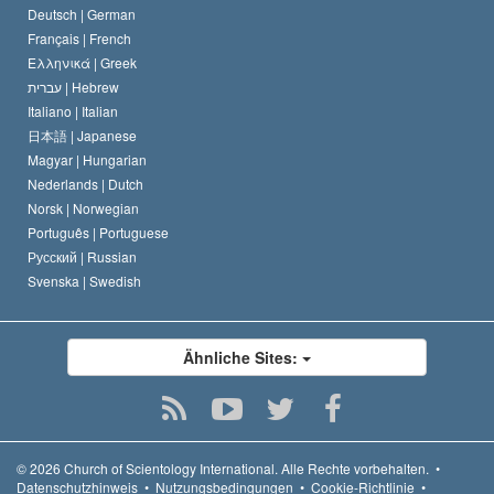
Deutsch |
German
Français |
French
Ελληνικά |
Greek
עברית |
Hebrew
Italiano |
Italian
日本語 |
Japanese
Magyar |
Hungarian
Nederlands |
Dutch
Norsk |
Norwegian
Português |
Portuguese
Русский |
Russian
Svenska |
Swedish
Ähnliche Sites:
© 2026
Church of Scientology International.
Alle Rechte vorbehalten.
•
Datenschutzhinweis
•
Nutzungsbedingungen
•
Cookie-Richtlinie
•