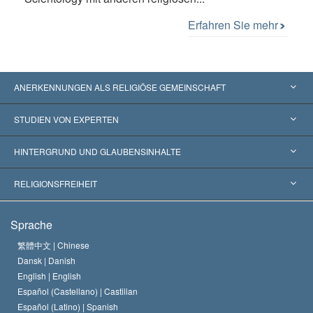
Erfahren Sie mehr
ANERKENNUNGEN ALS RELIGIÖSE GEMEINSCHAFT
Vereinigte Staaten von Amerika
STUDIEN VON EXPERTEN
Weltweite Anerkennungen
Gutachten nach Kategorie
HINTERGRUND UND GLAUBENSINHALTE
Wegweisende Entscheidungen
Die weltweit führenden Experten
L. Ron Hubbard
RELIGIONSFREIHEIT
Die Ziele der Scientology
Was ist Religionsfreiheit?
Sprache
Das Glaubensbekenntnis der Scientology Kirche
Internationale Menschenrechtsnormen
繁體中文 |
Chinese
Dansk |
Danish
Der Kodex eines Scientologen
Eine öffentliche Erklärung über Religion
English |
English
Español (Castellano) |
Castilian
David Miscavige
Español (Latino) |
Spanish