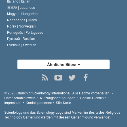
Italiano |
Italian
日本語 |
Japanese
Magyar |
Hungarian
Nederlands |
Dutch
Norsk |
Norwegian
Português |
Portuguese
Русский |
Russian
Svenska |
Swedish
Ähnliche Sites:
© 2026
Church of Scientology International.
Alle Rechte vorbehalten.
•
Datenschutzhinweis
•
Nutzungsbedingungen
•
Cookie-Richtlinie
•
Impressum
•
Kontaktpersonen
•
Site-Karte
Scientology und das Scientology Logo sind Marken im Besitz des Religious
Technology Center und werden mit dessen Genehmigung verwendet.