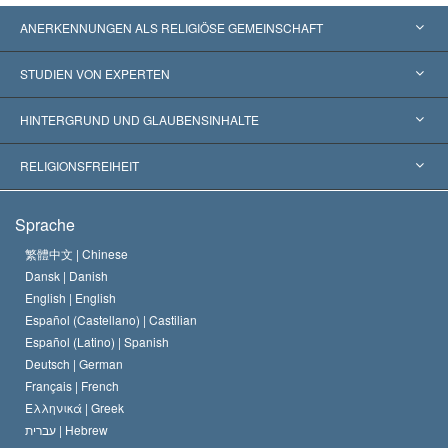
ANERKENNUNGEN ALS RELIGIÖSE GEMEINSCHAFT
Vereinigte Staaten von Amerika
STUDIEN VON EXPERTEN
Weltweite Anerkennungen
Gutachten nach Kategorie
HINTERGRUND UND GLAUBENSINHALTE
Wegweisende Entscheidungen
Die weltweit führenden Experten
L. Ron Hubbard
RELIGIONSFREIHEIT
Die Ziele der Scientology
Was ist Religionsfreiheit?
Sprache
Das Glaubensbekenntnis der Scientology Kirche
Internationale Menschenrechtsnormen
繁體中文 |
Chinese
Dansk |
Danish
Der Kodex eines Scientologen
Eine öffentliche Erklärung über Religion
English |
English
Español (Castellano) |
Castilian
David Miscavige
Español (Latino) |
Spanish
Deutsch |
German
Français |
French
Ελληνικά |
Greek
עברית |
Hebrew