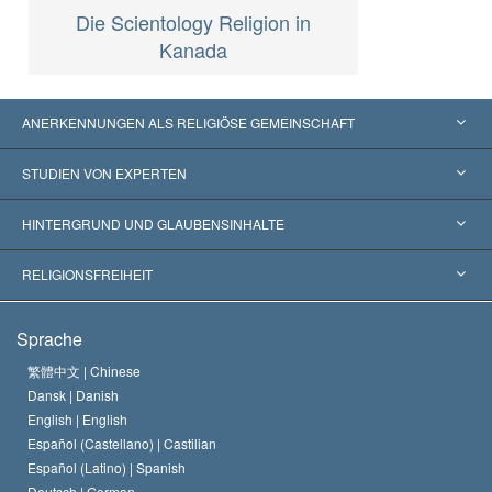
Die Scientology Religion in
Kanada
ANERKENNUNGEN ALS RELIGIÖSE GEMEINSCHAFT
Vereinigte Staaten von Amerika
STUDIEN VON EXPERTEN
Weltweite Anerkennungen
Gutachten nach Kategorie
HINTERGRUND UND GLAUBENSINHALTE
Wegweisende Entscheidungen
Die weltweit führenden Experten
L. Ron Hubbard
RELIGIONSFREIHEIT
Die Ziele der Scientology
Was ist Religionsfreiheit?
Sprache
Das Glaubensbekenntnis der Scientology Kirche
Internationale Menschenrechtsnormen
繁體中文 |
Chinese
Dansk |
Danish
Der Kodex eines Scientologen
Eine öffentliche Erklärung über Religion
English |
English
Español (Castellano) |
Castilian
David Miscavige
Español (Latino) |
Spanish
Deutsch |
German