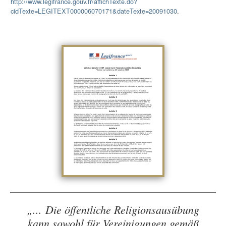
http://www.legifrance.gouv.fr/affichTexte.do?
cidTexte=LEGITEXT000006070171&dateTexte=20091030
.
„... Die öffentliche Religionsausübung
kann sowohl für Vereinigungen gemäß