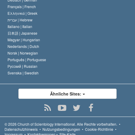
Français |
French
Ελληνικά |
Greek
עברית |
Hebrew
Italiano |
Italian
日本語 |
Japanese
Magyar |
Hungarian
Nederlands |
Dutch
Norsk |
Norwegian
Português |
Portuguese
Русский |
Russian
Svenska |
Swedish
Ähnliche Sites:
© 2026
Church of Scientology International.
Alle Rechte vorbehalten.
•
Datenschutzhinweis
•
Nutzungsbedingungen
•
Cookie-Richtlinie
•
Impressum
•
Kontaktpersonen
•
Site-Karte