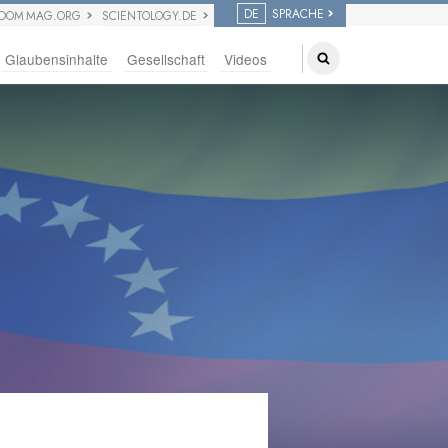
DE
SPRACHE
EDOM MAG.ORG
SCIENTOLOGY.DE
Glaubensinhalte
Gesellschaft
Videos