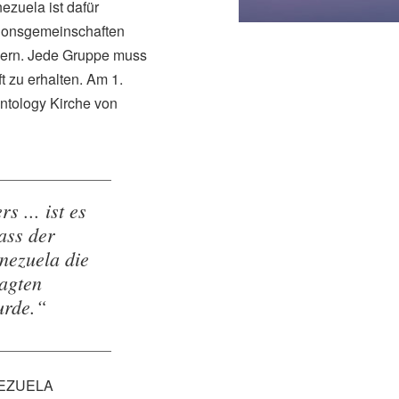
ezuela ist dafür
igionsgemeinschaften
dern. Jede Gruppe muss
 zu erhalten. Am 1.
ntology Kirche von
 ... ist es
dass der
nezuela die
agten
urde.“
NEZUELA