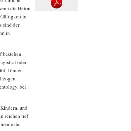
kirchliche
wenn die Heirat
 Gültigkeit in
s sind der
nn in
uf bestehen,
agistrat oder
ibt, können
llzogen
entology, bei
 Kindern, und
n reichen tief
amente der