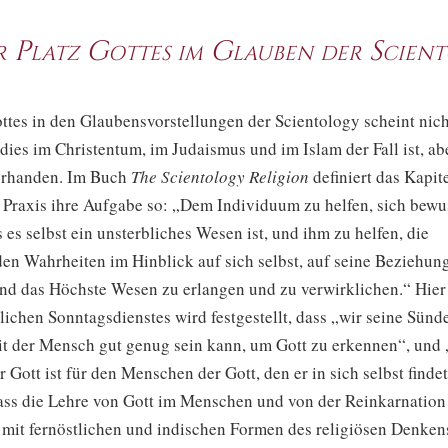
er Platz Gottes im Glauben der Scien
ottes in den Glaubensvorstellungen der Scientology scheint nic
 dies im Christentum, im Judaismus und im Islam der Fall ist, abe
orhanden. Im Buch
The Scientology Religion
definiert das Kapit
 Praxis ihre Aufgabe so: „Dem Individuum zu helfen, sich bewu
 es selbst ein unsterbliches Wesen ist, und ihm zu helfen, die
en Wahrheiten im Hinblick auf sich selbst, auf seine Beziehun
und das Höchste Wesen zu erlangen und zu verwirklichen.“ Hier
ichen Sonntagsdienstes wird festgestellt, dass „wir seine Sünd
it der Mensch gut genug sein kann, um Gott zu erkennen“, und 
 Gott ist für den Menschen der Gott, den er in sich selbst findet“
ass die Lehre von Gott im Menschen und von der Reinkarnation
 mit fernöstlichen und indischen Formen des religiösen Denkens