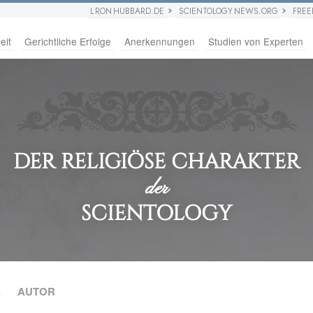
L RON HUBBARD.DE
SCIENTOLOGY NEWS.ORG
FRE
eit
Gerichtliche Erfolge
Anerkennungen
Studien von Experten
DER RELIGIÖSE CHARAKTER
der
SCIENTOLOGY
.
AUTOR