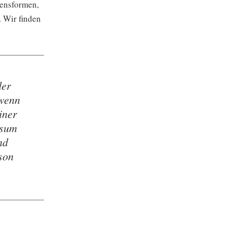
bensformen,
 Wir finden
der
 wenn
iner
rsum
nd
son