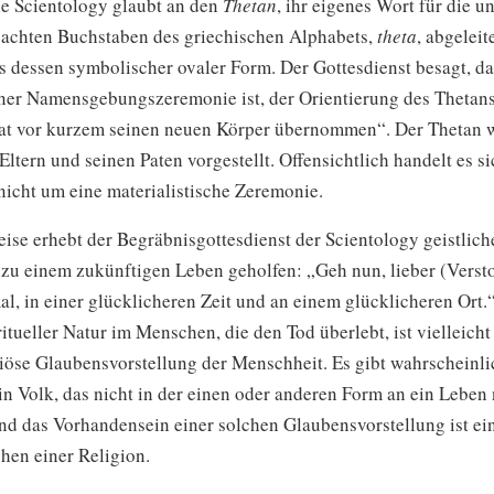
e Scientology glaubt an den
Thetan
, ihr eigenes Wort für die u
 achten Buchstaben des griechischen Alphabets,
theta
, abgeleite
s dessen symbolischer ovaler Form. Der Gottesdienst besagt, da
er Namensgebungszeremonie ist, der Orientierung des Thetans
 hat vor kurzem seinen neuen Körper übernommen“. Der Thetan 
Eltern und seinen Paten vorgestellt. Offensichtlich handelt es s
nicht um eine materialistische Zeremonie.
eise erhebt der Begräbnisgottesdienst der Scientology geistlic
 zu einem zukünftigen Leben geholfen: „Geh nun, lieber (Verst
al, in einer glücklicheren Zeit und an einem glücklicheren Ort
ritueller Natur im Menschen, die den Tod überlebt, ist vielleicht
giöse Glaubensvorstellung der Menschheit. Es gibt wahrscheinl
n Volk, das nicht in der einen oder anderen Form an ein Lebe
und das Vorhandensein einer solchen Glaubensvorstellung ist ei
chen einer Religion.