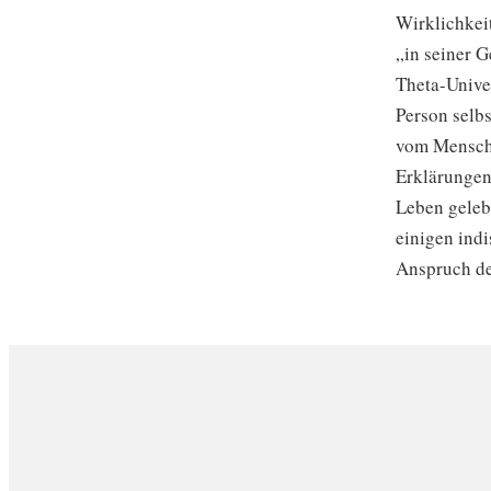
Wirklichkeit
„in seiner G
Theta-Univer
Person selb
vom Mensche
Erklärungen
Leben geleb
einigen ind
Anspruch der