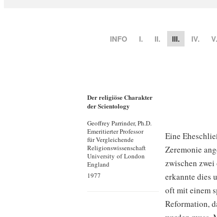
INFO
I.
II.
III.
IV.
V
Der religiöse Charakter
der Scientology
Geoffrey Parrinder, Ph.D.
Emeritierter Professor
Eine Eheschließ
für Vergleichende
Religionswissenschaft
Zeremonie anges
University of London
zwischen zwei 
England
1977
erkannte dies 
oft mit einem s
Reformation, da