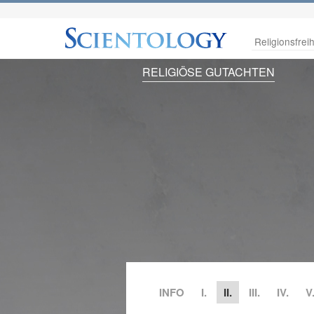
Religionsfreih
RELIGIÖSE GUTACHTEN
INFO
I.
II.
III.
IV.
V