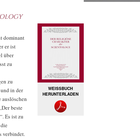
tology
ht dominant
r er ist
el über
sst zu
gen zu
WEISSBUCH
 und in der
HERUNTERLADEN
e auslöschen
„Der beste
. Es ist zu
 die
 verbindet.