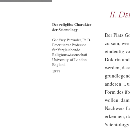
II. D
Der religiöse Charakter
der Scientology
Der Platz G
Geoffrey Parrinder, Ph.D.
zu sein, wie
Emeritierter Professor
für Vergleichende
eindeutig v
Religionswissenschaft
Doktrin und
University of London
England
werden, dass
1977
grundlegend
anderen ... 
Form des übl
wollen, dam
Nachweis für
erkennen, d
Scientology