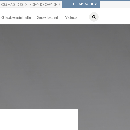
DE
SPRACHE
EDOM MAG.ORG
SCIENTOLOGY.DE
Glaubensinhalte
Gesellschaft
Videos