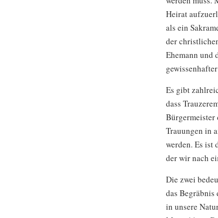
werden muss. M
Heirat aufzuer
als ein Sakrame
der christlich
Ehemann und di
gewissenhafter
Es gibt zahlrei
dass Trauzerem
Bürgermeister d
Trauungen in 
werden. Es ist
der wir nach e
Die zwei bedeu
das Begräbnis 
in unsere Natu