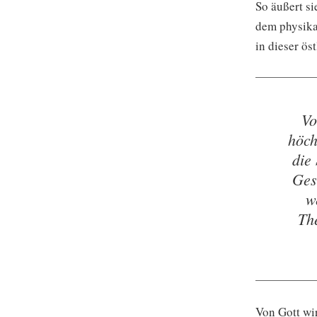
So äußert s
dem physika
in dieser ös
Vo
höch
die
Ges
w
Th
Von Gott wi