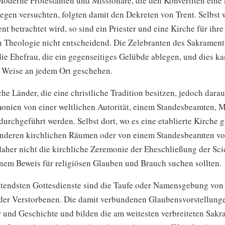
oderne Protestanten und Missionare, die den Konvertiten eine 
legen versuchten, folgten damit den Dekreten von Trent. Selbst 
nt betrachtet wird, so sind ein Priester und eine Kirche für ihre
en Theologie nicht entscheidend. Die Zelebranten des Sakrament
e Ehefrau, die ein gegenseitiges Gelübde ablegen, und dies ka
 Weise an jedem Ort geschehen.
che Länder, die eine christliche Tradition besitzen, jedoch dara
onien von einer weltlichen Autorität, einem Standesbeamten, M
urchgeführt werden. Selbst dort, wo es eine etablierte Kirche g
anderen kirchlichen Räumen oder von einem Standesbeamten vo
 daher nicht die kirchliche Zeremonie der Eheschließung der Sci
inem Beweis für religiösen Glauben und Brauch suchen sollten.
tendsten Gottesdienste sind die Taufe oder Namensgebung von
der Verstorbenen. Die damit verbundenen Glaubensvorstellunge
r und Geschichte und bilden die am weitesten verbreiteten Sakr