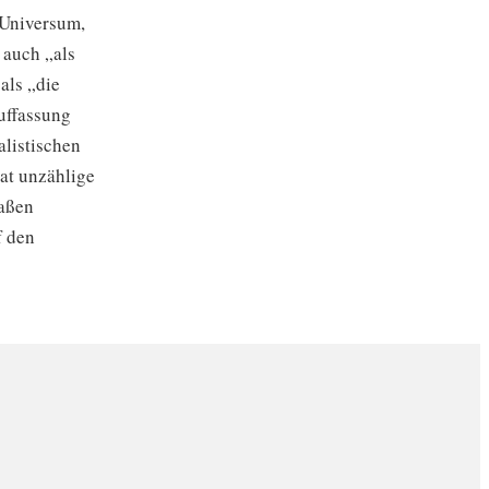
 Universum,
 auch „als
als „die
uffassung
listischen
at unzählige
maßen
f den