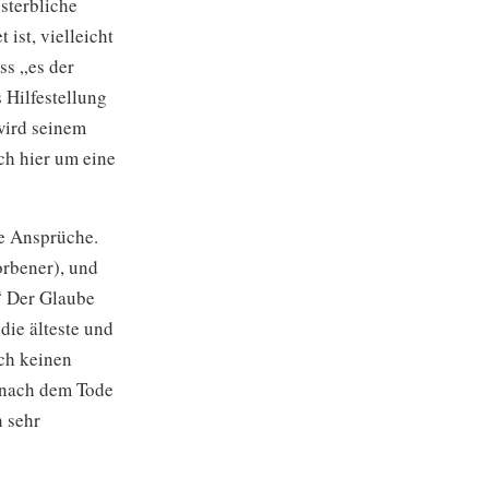
nsterbliche
t ist, vielleicht
ss „es der
 Hilfestellung
wird seinem
ich hier um eine
he Ansprüche.
orbener), und
.“ Der Glaube
 die älteste und
ich keinen
n nach dem Tode
n sehr