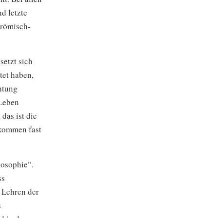
d letzte
 römisch-
setzt sich
tet haben,
chtung
 Leben
das ist die
 kommen fast
losophie“.
ss
 Lehren der
s