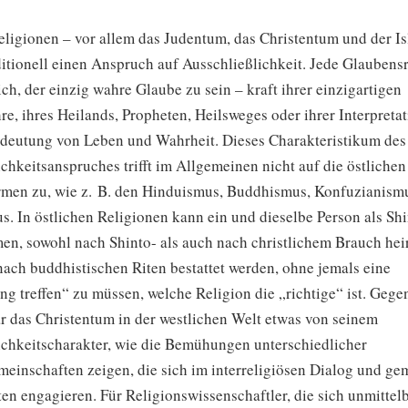
eligionen – vor allem das Judentum, das Christentum und der I
ditionell einen Anspruch auf Ausschließlichkeit. Jede Glaubens
sich, der einzig wahre Glaube zu sein – kraft ihrer einzigartigen
e, ihres Heilands, Propheten, Heilsweges oder ihrer Interpretat
deutung von Leben und Wahrheit. Dieses Charakteristikum des
chkeitsanspruches trifft im Allgemeinen nicht auf die östlichen
rmen zu, wie z. B. den Hinduismus, Buddhismus, Konfuzianismu
. In östlichen Religionen kann ein und dieselbe Person als Shi
n, sowohl nach Shinto- als auch nach christlichem Brauch hei
nach buddhistischen Riten bestattet werden, ohne jemals eine
g treffen“ zu müssen, welche Religion die „richtige“ ist. Gege
ar das Christentum in der westlichen Welt etwas von seinem
ichkeitscharakter, wie die Bemühungen unterschiedlicher
einschaften zeigen, die sich im interreligiösen Dialog und g
en engagieren. Für Religionswissenschaftler, die sich unmittel