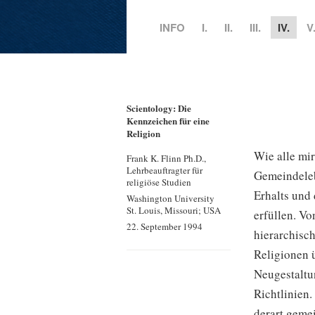
INFO
I.
II.
III.
IV.
V
Scientology: Die
Kennzeichen für eine
Religion
Wie alle mi
Frank K. Flinn Ph.D.,
Lehrbeauftragter für
Gemeindeleb
religiöse Studien
Erhalts und 
Washington University
St. Louis, Missouri; USA
erfüllen. Vo
22. September 1994
hierarchisch
Religionen 
Neugestaltu
Richtlinien.
derart gemei