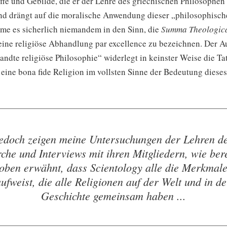
ffe und Gebilde, die er der Lehre des griechischen Philosophen 
und drängt auf die moralische Anwendung dieser „philosophisch
me es sicherlich niemandem in den Sinn, die
Summa Theologic
 eine religiöse Abhandlung par excellence zu bezeichnen. Der 
ndte religiöse Philosophie“ widerlegt in keinster Weise die Ta
eine bona fide Religion im vollsten Sinne der Bedeutung dieses
edoch zeigen meine Untersuchungen der Lehren d
rche und Interviews mit ihren Mitgliedern, wie bere
oben erwähnt, dass Scientology alle die Merkmal
aufweist, die alle Religionen auf der Welt und in de
Geschichte gemeinsam haben ...