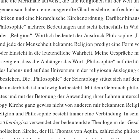
alle die Merkmale aufweist, die alle Religionen auf der Welt un
gemeinsam haben: eine ausgereifte Glaubenslehre, aufrechterha
aktiken und eine hierarchische Kirchenordnung. Darüber hinaus
hilosophie“ mehrere Bedeutungen und steht keinesfalls in Wi
 der „Religion“. Wörtlich bedeutet der Ausdruck Philosophie „L
und jede der Menschheit bekannte Religion predigt eine Form v
der Einsicht in die letztendliche Wahrheit. Meine Gespräche m
n zeigten, dass die Anhänger das Wort „Philosophie“ auf die hö
es Lebens und auf das Universum in der religiösen Auslegung 
beziehen. Die „Philosophie“ der Scientology stützt sich auf de
le unsterblich ist und ewig fortbesteht. Mit dem Gebrauch phil
es und mit der Betonung der Anwendung ihrer Lehren untersch
logy Kirche ganz gewiss nicht von anderen mir bekannten Relig
ligion und Philosophie besteht immer eine Verbindung. In sei
 Theologica
verwendet der bedeutendste Theologe in der Gesc
holischen Kirche, der Hl. Thomas von Aquin, zahlreiche philos