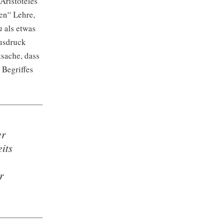
Aristoteles
en“ Lehre,
a
als etwas
Ausdruck
tsache, dass
 Begriffes
er
its
e
r