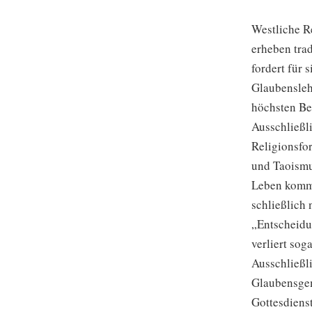
Westliche R
erheben tra
fordert für 
Glaubenslehr
höchsten Be
Ausschließli
Religionsfo
und Taoismus
Leben komme
schließlich 
„Entscheidun
verliert sog
Ausschließl
Glaubensgem
Gottesdienst