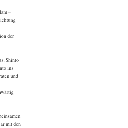
slam –
richtung
ion der
s, Shinto
nto ins
raten und
nwärtig
emeinsamen
bar mit den