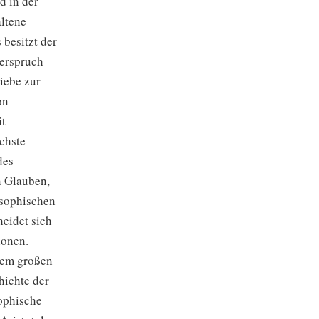
d in der
ltene
 besitzt der
derspruch
iebe zur
on
it
chste
des
n Glauben,
osophischen
eidet sich
ionen.
nem großen
hichte der
ophische