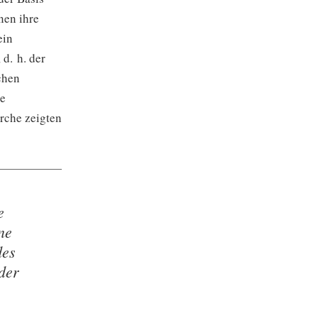
nen ihre
ein
 d. h. der
chen
ne
rche zeigten
e
ne
des
der