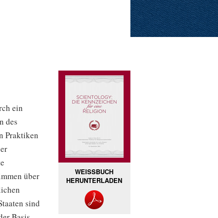
rch ein
n des
n Praktiken
her
te
WEISSBUCH
stimmen über
HERUNTERLADEN
lichen
Staaten sind
der Basis