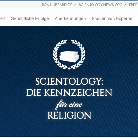
L RON HUBBARD.DE
SCIENTOLOGY NEWS.ORG
FRE
eit
Gerichtliche Erfolge
Anerkennungen
Studien von Experten
SCIENTOLOGY:
DIE KENNZEICHEN
für eine
RELIGION