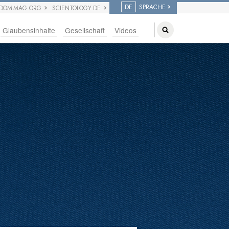
DE
SPRACHE
EDOM MAG.ORG
SCIENTOLOGY.DE
Glaubensinhalte
Gesellschaft
Videos