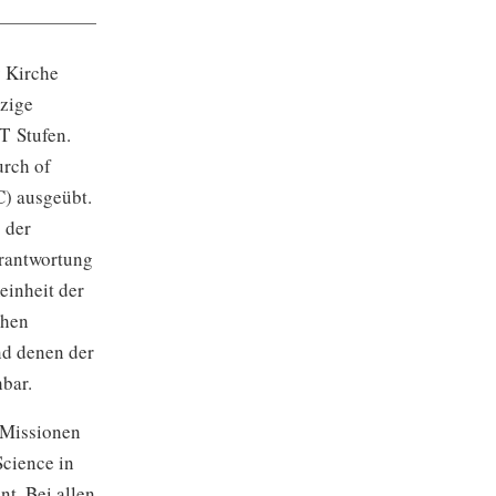
y Kirche
nzige
T Stufen.
urch of
C) ausgeübt.
 der
erantwortung
einheit der
chen
d denen der
bar.
r Missionen
Science in
nt. Bei allen