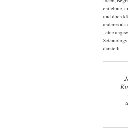
Ideen, Begri
entlehnte, 
und doch kä
anderes als
„eine angewa
Scientology 
darstellt.
J
Ki