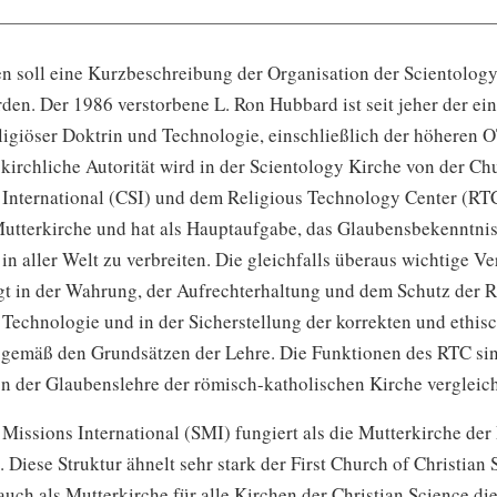
n soll eine Kurzbeschreibung der Organisation der Scientolog
den. Der 1986 verstorbene
L. Ron Hubbard
ist seit jeher der ei
ligiöser Doktrin und Technologie, einschließlich der höheren O
kirchliche Autorität wird in der Scientology Kirche von der Ch
 International (CSI) und dem Religious Technology Center (RT
 Mutterkirche und hat als Hauptaufgabe, das Glaubensbekenntnis
in aller Welt zu verbreiten. Die gleichfalls überaus wichtige V
gt in der Wahrung, der Aufrechterhaltung und dem Schutz der R
 Technologie und in der Sicherstellung der korrekten und ethis
emäß den Grundsätzen der Lehre. Die Funktionen des RTC sin
n der Glaubenslehre der römisch-katholischen Kirche vergleich
Missions International (SMI) fungiert als die Mutterkirche de
t. Diese Struktur ähnelt sehr stark der First Church of Christian 
auch als Mutterkirche für alle Kirchen der Christian Science die