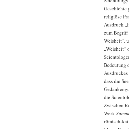
Scientology 
Geschichte 
religiöse Pr
Ausdruck „P
zum Begriff
Weisheit“, 
„Weisheit“ o
Scientologe
Bedeutung d
Ausdruckes 
dass die See
Gedankengut
die Sciento
Zwischen Re
Werk
Summa
römisch-kat