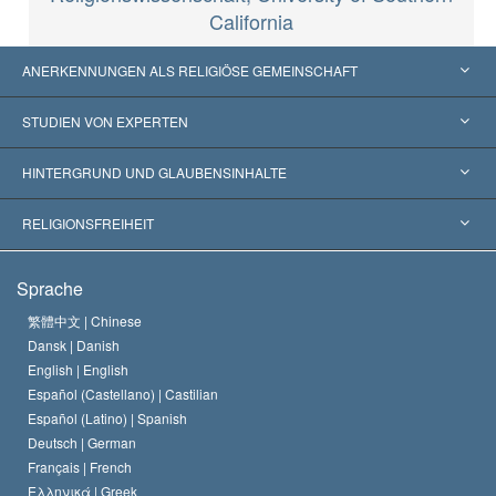
California
ANERKENNUNGEN ALS RELIGIÖSE GEMEINSCHAFT
Vereinigte Staaten von Amerika
STUDIEN VON EXPERTEN
Weltweite Anerkennungen
Gutachten nach Kategorie
HINTERGRUND UND GLAUBENSINHALTE
Wegweisende Entscheidungen
Die weltweit führenden Experten
L. Ron Hubbard
RELIGIONSFREIHEIT
Die Ziele der Scientology
Was ist Religionsfreiheit?
Sprache
Das Glaubensbekenntnis der Scientology Kirche
Internationale Menschenrechtsnormen
繁體中文 |
Chinese
Dansk |
Danish
Der Kodex eines Scientologen
Eine öffentliche Erklärung über Religion
English |
English
Español (Castellano) |
Castilian
David Miscavige
Español (Latino) |
Spanish
Deutsch |
German
Français |
French
Ελληνικά |
Greek