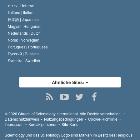
עברית |
Hebrew
Italiano |
Italian
日本語 |
Japanese
Magyar |
Hungarian
Nederlands |
Dutch
Norsk |
Norwegian
Português |
Portuguese
Русский |
Russian
Svenska |
Swedish
Ähnliche Sites:
© 2026
Church of Scientology International.
Alle Rechte vorbehalten.
•
Datenschutzhinweis
•
Nutzungsbedingungen
•
Cookie-Richtlinie
•
Impressum
•
Kontaktpersonen
•
Site-Karte
Scientology und das Scientology Logo sind Marken im Besitz des Religious