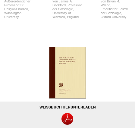
Außerordentlicher
von James A.
von Bryan R.
Professor für
Beckford, Professor
Wilson,
Religionsstudien,
der Soziologie,
Emeritierter Fellow
Washington
University of
der Soziologie,
University
Warwick, England
Oxford University
WEISSBUCH HERUNTERLADEN