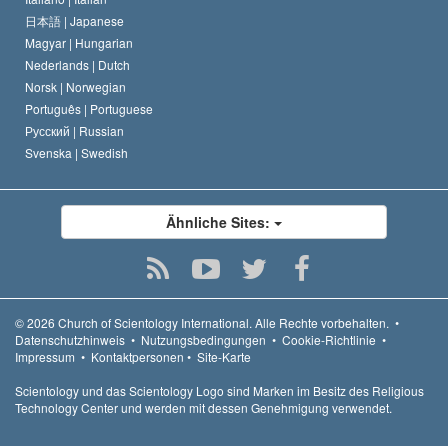
日本語 |
Japanese
Magyar |
Hungarian
Nederlands |
Dutch
Norsk |
Norwegian
Português |
Portuguese
Русский |
Russian
Svenska |
Swedish
Ähnliche Sites:
© 2026
Church of Scientology International.
Alle Rechte vorbehalten.
•
Datenschutzhinweis
•
Nutzungsbedingungen
•
Cookie-Richtlinie
•
Impressum
•
Kontaktpersonen
•
Site-Karte
Scientology und das Scientology Logo sind Marken im Besitz des Religious
Technology Center und werden mit dessen Genehmigung verwendet.