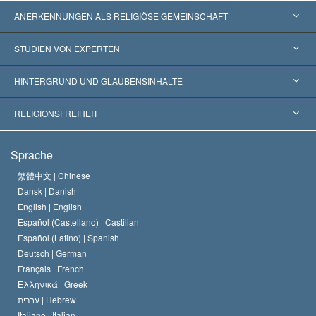
ANERKENNUNGEN ALS RELIGIÖSE GEMEINSCHAFT
Vereinigte Staaten von Amerika
STUDIEN VON EXPERTEN
Weltweite Anerkennungen
Gutachten nach Kategorie
HINTERGRUND UND GLAUBENSINHALTE
Wegweisende Entscheidungen
Die weltweit führenden Experten
L. Ron Hubbard
RELIGIONSFREIHEIT
Die Ziele der Scientology
Was ist Religionsfreiheit?
Sprache
Das Glaubensbekenntnis der Scientology Kirche
Internationale Menschenrechtsnormen
繁體中文 |
Chinese
Dansk |
Danish
Der Kodex eines Scientologen
Eine öffentliche Erklärung über Religion
English |
English
Español (Castellano) |
Castilian
David Miscavige
Español (Latino) |
Spanish
Deutsch |
German
Français |
French
Ελληνικά |
Greek
עברית |
Hebrew
Italiano |
Italian