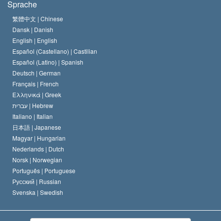
Sprache
Das Glaubensbekenntnis der Scientology Kirche
Internationale Menschenrechtsnormen
繁體中文 |
Chinese
Dansk |
Danish
Der Kodex eines Scientologen
Eine öffentliche Erklärung über Religion
English |
English
Español (Castellano) |
Castilian
David Miscavige
Español (Latino) |
Spanish
Deutsch |
German
Français |
French
Ελληνικά |
Greek
עברית |
Hebrew
Italiano |
Italian
日本語 |
Japanese
Magyar |
Hungarian
Nederlands |
Dutch
Norsk |
Norwegian
Português |
Portuguese
Русский |
Russian
Svenska |
Swedish