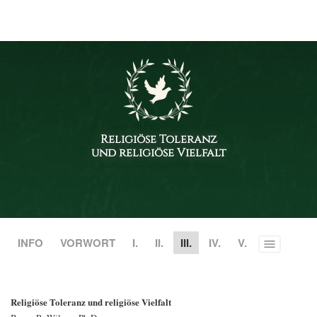
Religiöse Toleranz
und religiöse Vielfalt
INFO
VORWORT
I.
II.
III.
IV.
V.
Toggle
menu
Religiöse Toleranz und religiöse Vielfalt