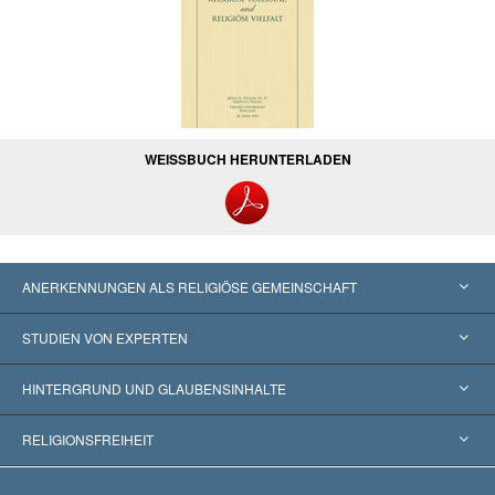
WEISSBUCH HERUNTERLADEN
ANERKENNUNGEN ALS RELIGIÖSE GEMEINSCHAFT
Vereinigte Staaten von Amerika
STUDIEN VON EXPERTEN
Weltweite Anerkennungen
Gutachten nach Kategorie
HINTERGRUND UND GLAUBENSINHALTE
Wegweisende Entscheidungen
Die weltweit führenden Experten
L. Ron Hubbard
RELIGIONSFREIHEIT
Die Ziele der Scientology
Was ist Religionsfreiheit?