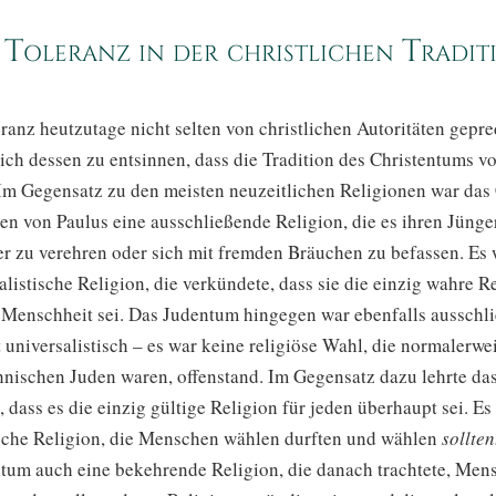
I. Toleranz in der christlichen Tradit
anz heutzutage nicht selten von christlichen Autoritäten gepred
sich dessen zu entsinnen, dass die Tradition des Christentums v
. Im Gegensatz zu den meisten neuzeitlichen Religionen war das
ten von Paulus eine ausschließende Religion, die es ihren Jünge
er zu verehren oder sich mit fremden Bräuchen zu befassen. Es
alistische Religion, die verkündete, dass sie die einzig wahre R
 Menschheit sei. Das Judentum hingegen war ebenfalls ausschl
 universalistisch – es war keine religiöse Wahl, die normalerwe
hnischen Juden waren, offenstand. Im Gegensatz dazu lehrte da
 dass es die einzig gültige Religion für jeden überhaupt sei. Es
ische Religion, die Menschen wählen durften und wählen
sollten
ntum auch eine bekehrende Religion, die danach trachtete, Me