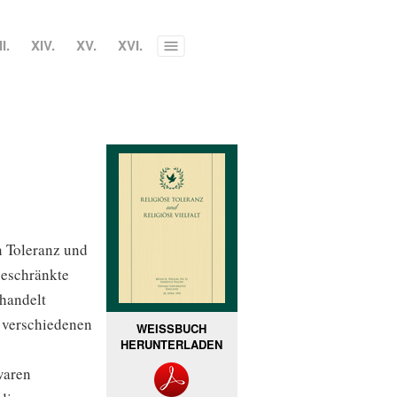
II.
XIV.
XV.
XVI.
Toggle
menu
n Toleranz und
beschränkte
ehandelt
n verschiedenen
WEISSBUCH
HERUNTERLADEN
waren