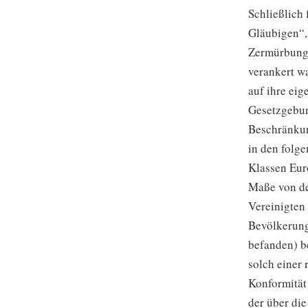
Schließlich 
Gläubigen“,
Zermürbung 
verankert w
auf ihre eig
Gesetzgebun
Beschränkun
in den folg
Klassen Eur
Maße von de
Vereinigten 
Bevölkerung 
befanden) b
solch einer 
Konformität 
der über di