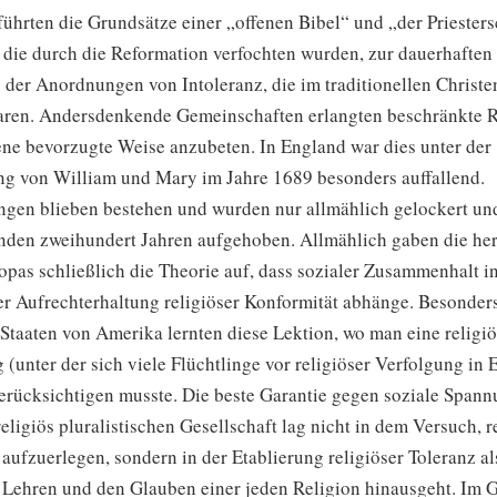
führten die Grundsätze einer „offenen Bibel“ und „der Priestersc
 die durch die Reformation verfochten wurden, zur dauerhaften
der Anordnungen von Intoleranz, die im traditionellen Christ
aren.
Andersdenkende Gemeinschaften erlangten beschränkte R
ene bevorzugte Weise anzubeten. In England war dies unter der
g von William und Mary im Jahre 1689 besonders auffallend.
gen blieben bestehen und wurden nur allmählich gelockert und
enden zweihundert Jahren aufgehoben. Allmählich gaben die he
opas schließlich die Theorie auf, dass sozialer Zusammenhalt i
r Aufrechterhaltung religiöser Konformität abhänge. Besonders
Staaten von Amerika lernten diese Lektion, wo man eine religiös
(unter der sich viele Flüchtlinge vor religiöser Verfolgung in
erücksichtigen musste. Die beste Garantie gegen soziale Spann
religiös pluralistischen Gesellschaft lag nicht in dem Versuch, r
aufzuerlegen, sondern in der Etablierung religiöser Toleranz a
e Lehren und den Glauben einer jeden Religion hinausgeht. Im 