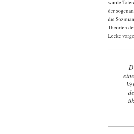
wurde Toler
der sogenan
die Sozinia
Theorien de
Locke vorge
D
eine
Ve
de
üb