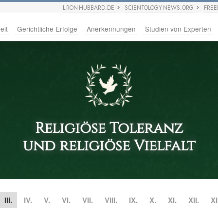
L RON HUBBARD.DE
SCIENTOLOGY NEWS.ORG
FRE
eit
Gerichtliche Erfolge
Anerkennungen
Studien von Experten
Religiöse Toleranz
und religiöse Vielfalt
III.
IV.
V.
VI.
VII.
VIII.
IX.
X.
XI.
XII.
XI