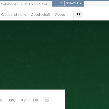
DE
SPRACHE
EDOM MAG.ORG
SCIENTOLOGY.DE
Glaubensinhalte
Gesellschaft
Videos
II.
XIV.
XV.
XVI.
Toggle
menu