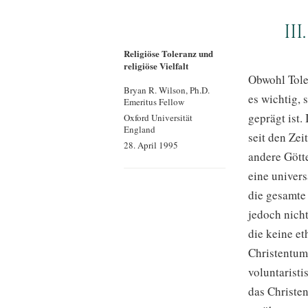
II
Religiöse Toleranz und
religiöse Vielfalt
Obwohl Toler
Bryan R. Wilson, Ph.D.
es wichtig, 
Emeritus Fellow
geprägt ist
Oxford Universität
England
seit den Zei
28. April 1995
andere Gött
eine univers
die gesamte
jedoch nicht
die keine et
Christentum,
voluntarist
das Christe