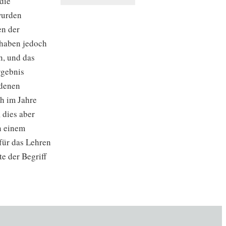
 die
 wurden
en der
 haben jedoch
n, und das
rgebnis
ndenen
ch im Jahre
 dies aber
on einem
für das Lehren
e der Begriff