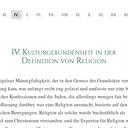
III.
IV.
V.
VI.
VII.
VIII.
IX.
X.
XI.
XII.
XI
IV. Kulturgebundenheit in der
Definition von Religion
ligiöser Mannigfaltigkeit, der in den Genuss der Grundsätze vo
ng kam, war anfangs recht eng gefasst und umfasste nur eine 
cher Konfessionen und die Juden, die allerdings weniger fair b
ffassung darüber, was eine Religion ausmacht, basierte auf de
lichen Bewegungen. Religion als solche wurde buchstäblich als
d zum Christentum verstanden, und die Experten für Religion 