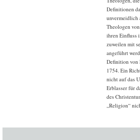
Theologen, die 
Definitionen da
unvermeidlich a
Theologen von 
ihren Einfluss 
zuweilen mit s
angeführt werd
Definition von
1754. Ein Richt
nicht auf das U
Erblasser für 
des Christentum
„Religion“ nic