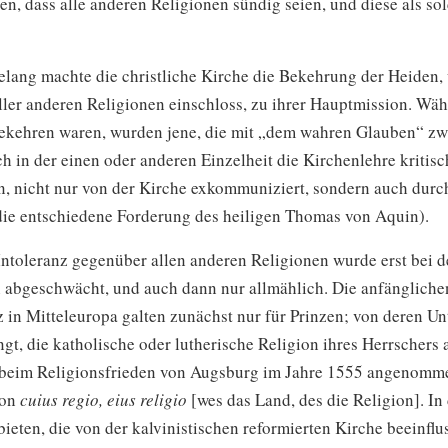
n, dass alle anderen Religionen sündig seien, und diese als so
elang machte die christliche Kirche die Bekehrung der Heiden, 
ler anderen Religionen einschloss, zu ihrer Hauptmission. Wäh
ekehren waren, wurden jene, die mit „dem wahren Glauben“ zwa
h in der einen oder anderen Einzelheit die Kirchenlehre kritisc
en, nicht nur von der Kirche exkommuniziert, sondern auch durc
(die entschiedene Forderung des heiligen Thomas von Aquin).
Intoleranz gegenüber allen anderen Religionen wurde erst bei d
 abgeschwächt, und auch dann nur allmählich. Die anfänglich
 in Mitteleuropa galten zunächst nur für Prinzen; von deren Un
ngt, die katholische oder lutherische Religion ihres Herrscher
beim Religionsfrieden von Augsburg im Jahre 1555 angenomm
von
cuius regio, eius religio
[wes das Land, des die Religion]. In
ieten, die von der kalvinistischen reformierten Kirche beeinflu