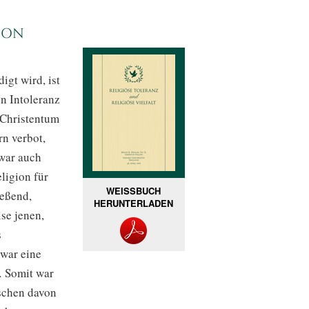
ion
igt wird, ist
on Intoleranz
 Christentum
rn verbot,
 war auch
eligion für
WEISSBUCH
ießend,
HERUNTERLADEN
ise jenen,
s
 war eine
.
Somit war
nschen davon