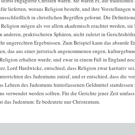
selbst engagierte Christen waren. Sie waren es, die traditionell
für lieferten, woraus Religion besteht, und ihre Vorstellungen
usschließlich in christlichen Begriffen geformt. Die Definition
Religion mögen als vor allem akademisch erachtet werden, sie
in anderen, praktischeren Sphären, nicht zuletzt in Gerichtshöfe
ehr ungerechten Ergebnissen. Zum Beispiel kann das absurde E
en, das aus einer juristisch angenommenen engen, kulturgebu
 Religion erhalten wurde, und zwar in einem Fall in England no
er, Lord Hardwicke, entschied, dass Religion zwar karitativ sei,
nterrichten des Judentums zutraf, und er entschied, dass die v
das Lehren des Judentums hinterlassenen Geldmittel stattdessen 
s verwendet werden sollten. Für die Gerichte jener Zeit umfasst
ht das Judentum: Er bedeutete nur Christentum.