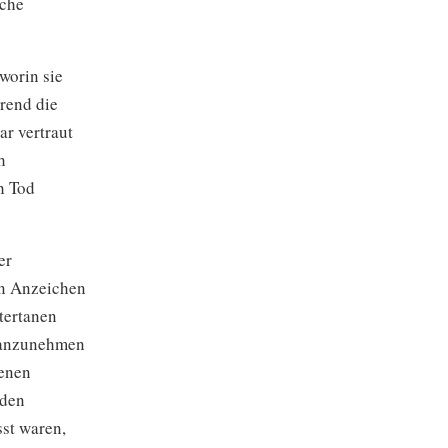
lche
worin sie
rend die
r vertraut
h
h Tod
er
en Anzeichen
tertanen
s anzunehmen
enen
 den
sst waren,