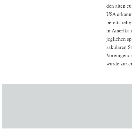
den alten e
USA erkannt
bereits reli
in Amerika a
jeglichen s
säkularen S
Voreingenom
wurde zur er