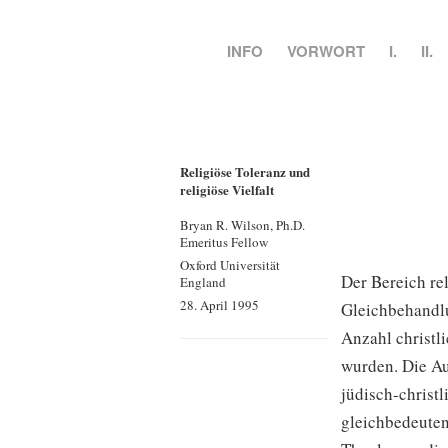
INFO
VORWORT
I.
II.
Religiöse Toleranz und
religiöse Vielfalt
Bryan R. Wilson, Ph.D.
Emeritus Fellow
Oxford Universität
Der Bereich re
England
28. April 1995
Gleichbehandlu
Anzahl christli
wurden. Die Au
jüdisch-christ
gleichbedeuten