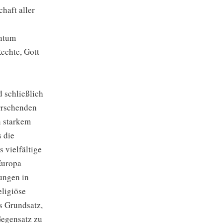
haft aller
entum
echte, Gott
 schließlich
rrschenden
n starkem
 die
 vielfältige
 Europa
ungen in
eligiöse
ls Grundsatz,
Gegensatz zu