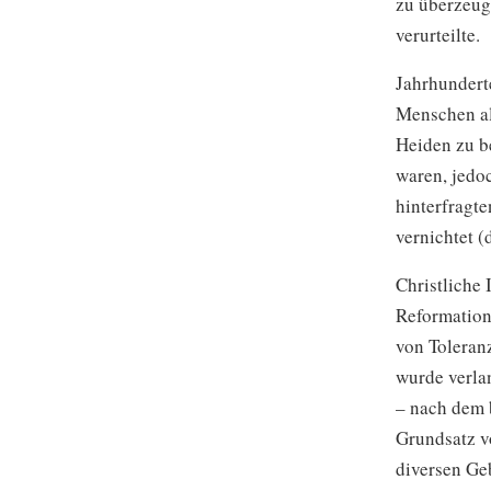
zu überzeuge
verurteilte.
Jahrhundert
Menschen al
Heiden zu b
waren, jedoc
hinterfragt
vernichtet 
Christliche 
Reformation
von Toleranz
wurde verla
– nach dem 
Grundsatz 
diversen Geb