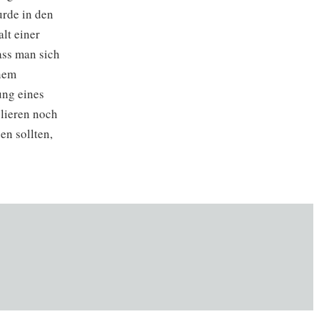
rde in den
lt einer
ass man sich
inem
ung eines
blieren noch
n sollten,