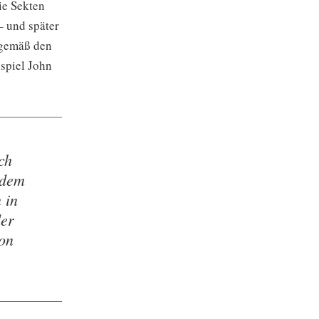
ie Sekten
– und später
 gemäß den
spiel John
ch
n dem
 in
der
ion