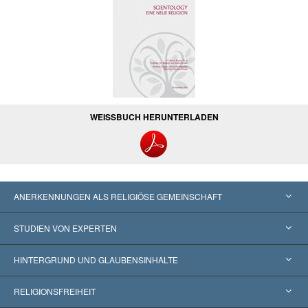
WEISSBUCH HERUNTERLADEN
ANERKENNUNGEN ALS RELIGIÖSE GEMEINSCHAFT
Vereinigte Staaten von Amerika
STUDIEN VON EXPERTEN
Weltweite Anerkennungen
Gutachten nach Kategorie
HINTERGRUND UND GLAUBENSINHALTE
Wegweisende Entscheidungen
Die weltweit führenden Experten
L. Ron Hubbard
RELIGIONSFREIHEIT