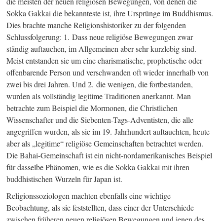
die meisten der neuen religiösen Bewegungen, von denen die
Sokka Gakkai die bekannteste ist, ihre Ursprünge im Buddhismus.
Dies brachte manche Religionshistoriker zu der folgenden
Schlussfolgerung: 1. Dass neue religiöse Bewegungen zwar
ständig auftauchen, im Allgemeinen aber sehr kurzlebig sind.
Meist entstanden sie um eine charismatische, prophetische oder
offenbarende Person und verschwanden oft wieder innerhalb von
zwei bis drei Jahren. Und 2. die wenigen, die fortbestanden,
wurden als vollständig legitime Traditionen anerkannt. Man
betrachte zum Beispiel die Mormonen, die Christlichen
Wissenschafter und die Siebenten-Tags-Adventisten, die alle
angegriffen wurden, als sie im 19. Jahrhundert auftauchten, heute
aber als „legitime“ religiöse Gemeinschaften betrachtet werden.
Die Bahai-Gemeinschaft ist ein nicht-nordamerikanisches Beispiel
für dasselbe Phänomen, wie es die Sokka Gakkai mit ihren
buddhistischen Wurzeln für Japan ist.
Religionssoziologen machten ebenfalls eine wichtige
Beobachtung, als sie feststellten, dass einer der Unterschiede
zwischen früheren neuen religiösen Bewegungen und jenen des