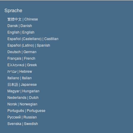
Die Ziele der Scientology
Was ist Religionsfreiheit?
Sprache
Das Glaubensbekenntnis der Scientology Kirche
Internationale Menschenrechtsnormen
繁體中文 |
Chinese
Dansk |
Danish
Der Kodex eines Scientologen
Eine öffentliche Erklärung über Religion
English |
English
Español (Castellano) |
Castilian
David Miscavige
Español (Latino) |
Spanish
Deutsch |
German
Français |
French
Ελληνικά |
Greek
עברית |
Hebrew
Italiano |
Italian
日本語 |
Japanese
Magyar |
Hungarian
Nederlands |
Dutch
Norsk |
Norwegian
Português |
Portuguese
Русский |
Russian
Svenska |
Swedish