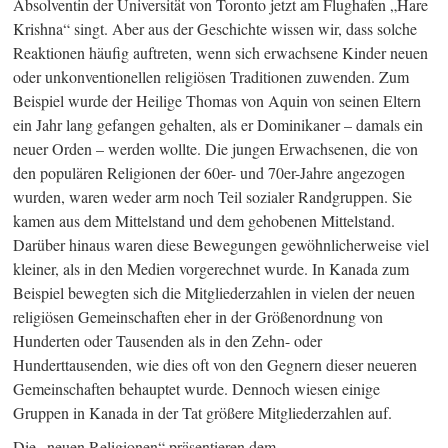
Absolventin der Universität von Toronto jetzt am Flughafen „Hare
Krishna“ singt. Aber aus der Geschichte wissen wir, dass solche
Reaktionen häufig auftreten, wenn sich erwachsene Kinder neuen
oder unkonventionellen religiösen Traditionen zuwenden. Zum
Beispiel wurde der Heilige Thomas von Aquin von seinen Eltern
ein Jahr lang gefangen gehalten, als er Dominikaner – damals ein
neuer Orden – werden wollte. Die jungen Erwachsenen, die von
den populären Religionen der 60er- und 70er-Jahre angezogen
wurden, waren weder arm noch Teil sozialer Randgruppen. Sie
kamen aus dem Mittelstand und dem gehobenen Mittelstand.
Darüber hinaus waren diese Bewegungen gewöhnlicherweise viel
kleiner, als in den Medien vorgerechnet wurde. In Kanada zum
Beispiel bewegten sich die Mitgliederzahlen in vielen der neuen
religiösen Gemeinschaften eher in der Größenordnung von
Hunderten oder Tausenden als in den Zehn- oder
Hunderttausenden, wie dies oft von den Gegnern dieser neueren
Gemeinschaften behauptet wurde. Dennoch wiesen einige
Gruppen in Kanada in der Tat größere Mitgliederzahlen auf.
Die „neuen Religionen“ präsentieren dem