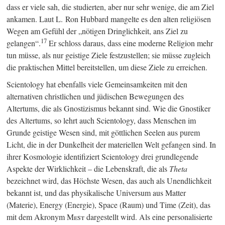
dass er viele sah, die studierten, aber nur sehr wenige, die am Ziel
ankamen. Laut L. Ron Hubbard mangelte es den alten religiösen
Wegen am Gefühl der „nötigen Dringlichkeit, ans Ziel zu
17
gelangen“.
Er schloss daraus, dass eine moderne Religion mehr
tun müsse, als nur geistige Ziele festzustellen; sie müsse zugleich
die praktischen Mittel bereitstellen, um diese Ziele zu erreichen.
Scientology hat ebenfalls viele Gemeinsamkeiten mit den
alternativen christlichen und jüdischen Bewegungen des
Altertums, die als Gnostizismus bekannt sind. Wie die Gnostiker
des Altertums, so lehrt auch Scientology, dass Menschen im
Grunde geistige Wesen sind, mit göttlichen Seelen aus purem
Licht, die in der Dunkelheit der materiellen Welt gefangen sind. In
ihrer Kosmologie identifiziert Scientology drei grundlegende
Aspekte der Wirklichkeit – die Lebenskraft, die als
Theta
bezeichnet wird, das Höchste Wesen, das auch als Unendlichkeit
bekannt ist, und das physikalische Universum aus Matter
(Materie), Energy (Energie), Space (Raum) und Time (Zeit), das
mit dem Akronym M
est
dargestellt wird. Als eine personalisierte