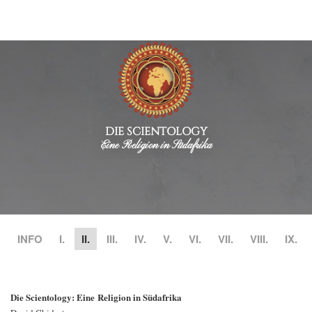
DIE SCIENTOLOGY
Eine Religion in Südafrika
INFO
I.
II.
III.
IV.
V.
VI.
VII.
VIII.
IX.
Die Scientology: Eine Religion in Südafrika