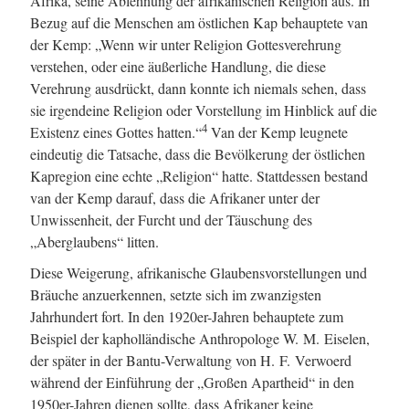
Afrika, seine Ablehnung der afrikanischen Religion aus. In
Bezug auf die Menschen am östlichen Kap behauptete van
der Kemp: „Wenn wir unter Religion Gottesverehrung
verstehen, oder eine äußerliche Handlung, die diese
Verehrung ausdrückt, dann konnte ich niemals sehen, dass
sie irgendeine Religion oder Vorstellung im Hinblick auf die
4
Existenz eines Gottes hatten.“
Van der Kemp leugnete
eindeutig die Tatsache, dass die Bevölkerung der östlichen
Kapregion eine echte „Religion“ hatte. Stattdessen bestand
van der Kemp darauf, dass die Afrikaner unter der
Unwissenheit, der Furcht und der Täuschung des
„Aberglaubens“ litten.
Diese Weigerung, afrikanische Glaubensvorstellungen und
Bräuche anzuerkennen, setzte sich im zwanzigsten
Jahrhundert fort. In den 1920er-Jahren behauptete zum
Beispiel der kapholländische Anthropologe W. M. Eiselen,
der später in der Bantu-Verwaltung von H. F. Verwoerd
während der Einführung der „Großen Apartheid“ in den
1950er-Jahren dienen sollte, dass Afrikaner keine