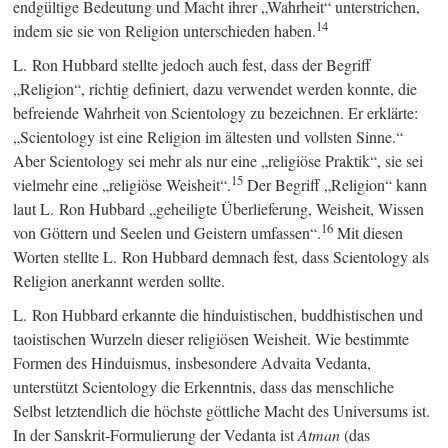
endgültige Bedeutung und Macht ihrer „Wahrheit“ unterstrichen,
14
indem sie sie von Religion unterschieden haben.
L. Ron Hubbard stellte jedoch auch fest, dass der Begriff
„Religion“, richtig definiert, dazu verwendet werden konnte, die
befreiende Wahrheit von Scientology zu bezeichnen. Er erklärte:
„Scientology ist eine Religion im ältesten und vollsten Sinne.“
Aber Scientology sei mehr als nur eine „religiöse Praktik“, sie sei
15
vielmehr eine „religiöse Weisheit“.
Der Begriff „Religion“ kann
laut L. Ron Hubbard „geheiligte Überlieferung, Weisheit, Wissen
16
von Göttern und Seelen und Geistern umfassen“.
Mit diesen
Worten stellte L. Ron Hubbard demnach fest, dass Scientology als
Religion anerkannt werden sollte.
L. Ron Hubbard erkannte die hinduistischen, buddhistischen und
taoistischen Wurzeln dieser religiösen Weisheit. Wie bestimmte
Formen des Hinduismus, insbesondere Advaita Vedanta,
unterstützt Scientology die Erkenntnis, dass das menschliche
Selbst letztendlich die höchste göttliche Macht des Universums ist.
In der Sanskrit-Formulierung der Vedanta ist
Atman
(das