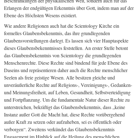
Beschränkungen der physikalischen Welt, sondern auch für das
Erlangen der endgültigen Erkenntnis über Gott, indem man auf der
Ebene des Höchsten Wesens existiert.
Wie andere Religionen auch hat die Scientology Kirche ein
formelles Glaubensbekenntnis, das ihre grundlegenden
Glaubensvorstellungen darlegt. Es lassen sich vier Hauptaspekte
dieses Glaubensbekenntnisses feststellen. An erster Stelle betont
das Glaubensbekenntnis von Scientology die grundlegenden
Menschenrechte. Diese Rechte sind bindend für jede Ebene des
Daseins und repräsentieren daher auch die Rechte menschlicher
Seelen als freie geistige Wesen. Alle besitzen gleiche und
unveräußerliche Rechte auf Religions-, Vereinigungs-, Gedanken-
und Meinungsfreiheit, auf Leben, Gesundheit, Selbstverteidigung
und Fortpflanzung. Um die fundamentale Natur dieser Rechte zu
unterstreichen, bekräftigt das Glaubensbekenntnis, dass „keine
Instanz außer Gott die Macht hat, diese Rechte vorübergehend
außer Kraft zu setzen oder aufzuheben, sei es öffentlich oder
verborgen“. Zweitens verkündet das Glaubensbekenntnis
Engagement im Hinblick auf die Heilung des menschlichen