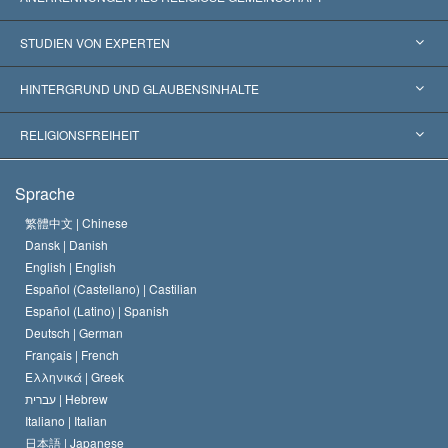
Vereinigte Staaten von Amerika
STUDIEN VON EXPERTEN
Weltweite Anerkennungen
Gutachten nach Kategorie
HINTERGRUND UND GLAUBENSINHALTE
Wegweisende Entscheidungen
Die weltweit führenden Experten
L. Ron Hubbard
RELIGIONSFREIHEIT
Die Ziele der Scientology
Was ist Religionsfreiheit?
Sprache
Das Glaubensbekenntnis der Scientology Kirche
Internationale Menschenrechtsnormen
繁體中文 |
Chinese
Dansk |
Danish
Der Kodex eines Scientologen
Eine öffentliche Erklärung über Religion
English |
English
Español (Castellano) |
Castilian
David Miscavige
Español (Latino) |
Spanish
Deutsch |
German
Français |
French
Ελληνικά |
Greek
עברית |
Hebrew
Italiano |
Italian
日本語 |
Japanese