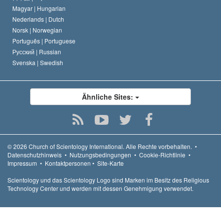
Magyar |
Hungarian
Nederlands |
Dutch
Norsk |
Norwegian
Português |
Portuguese
Русский |
Russian
Svenska |
Swedish
Ähnliche Sites:
© 2026
Church of Scientology International.
Alle Rechte vorbehalten.
•
Datenschutzhinweis
•
Nutzungsbedingungen
•
Cookie-Richtlinie
•
Impressum
•
Kontaktpersonen
•
Site-Karte
Scientology und das Scientology Logo sind Marken im Besitz des Religious
Technology Center und werden mit dessen Genehmigung verwendet.