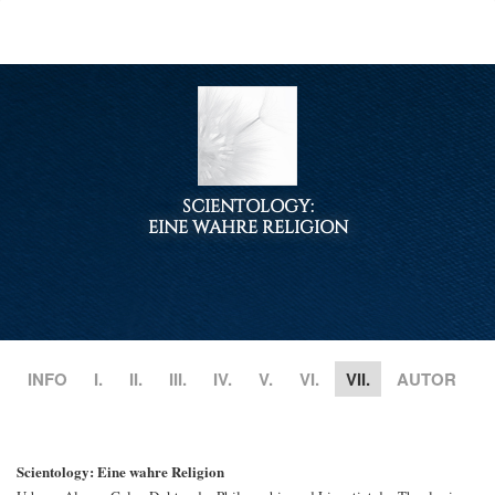
SCIENTOLOGY:
EINE WAHRE RELIGION
INFO
I.
II.
III.
IV.
V.
VI.
VII.
AUTOR
Scientology: Eine wahre Religion