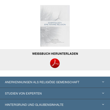
WEISSBUCH HERUNTERLADEN
ANERKENNUNGEN ALS RELIGIÖSE GEMEINSCHAFT
Vereinigte Staaten von Amerika
STUDIEN VON EXPERTEN
Weltweite Anerkennungen
Gutachten nach Kategorie
HINTERGRUND UND GLAUBENSINHALTE