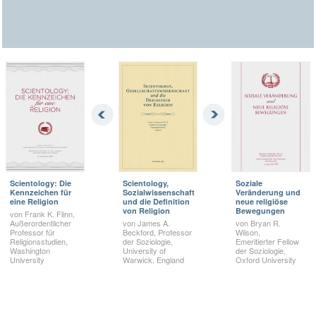
Scientology: Die
Scientology,
Soziale
Kennzeichen für
Sozialwissenschaft
Veränderung und
eine Religion
und die Definition
neue religiöse
von Religion
Bewegungen
von Frank K. Flinn,
Außerordentlicher
von James A.
von Bryan R.
Professor für
Beckford, Professor
Wilson,
Religionsstudien,
der Soziologie,
Emeritierter Fellow
Washington
University of
der Soziologie,
University
Warwick, England
Oxford University