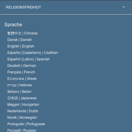
Wegweisende Entscheidungen
Die weltweit führenden Experten
L. Ron Hubbard
RELIGIONSFREIHEIT
Die Ziele der Scientology
Was ist Religionsfreiheit?
Sprache
Das Glaubensbekenntnis der Scientology Kirche
Internationale Menschenrechtsnormen
繁體中文 |
Chinese
Dansk |
Danish
Der Kodex eines Scientologen
Eine öffentliche Erklärung über Religion
English |
English
Español (Castellano) |
Castilian
David Miscavige
Español (Latino) |
Spanish
Deutsch |
German
Français |
French
Ελληνικά |
Greek
עברית |
Hebrew
Italiano |
Italian
日本語 |
Japanese
Magyar |
Hungarian
Nederlands |
Dutch
Norsk |
Norwegian
Português |
Portuguese
Русский |
Russian