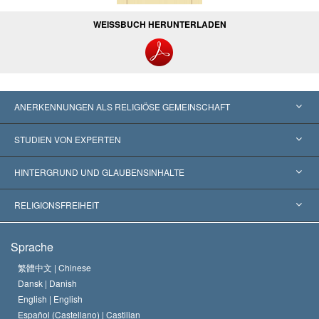
WEISSBUCH HERUNTERLADEN
ANERKENNUNGEN ALS RELIGIÖSE GEMEINSCHAFT
Vereinigte Staaten von Amerika
STUDIEN VON EXPERTEN
Weltweite Anerkennungen
Gutachten nach Kategorie
HINTERGRUND UND GLAUBENSINHALTE
Wegweisende Entscheidungen
Die weltweit führenden Experten
L. Ron Hubbard
RELIGIONSFREIHEIT
Die Ziele der Scientology
Was ist Religionsfreiheit?
Sprache
Das Glaubensbekenntnis der Scientology Kirche
Internationale Menschenrechtsnormen
繁體中文 |
Chinese
Dansk |
Danish
Der Kodex eines Scientologen
Eine öffentliche Erklärung über Religion
English |
English
Español (Castellano) |
Castilian