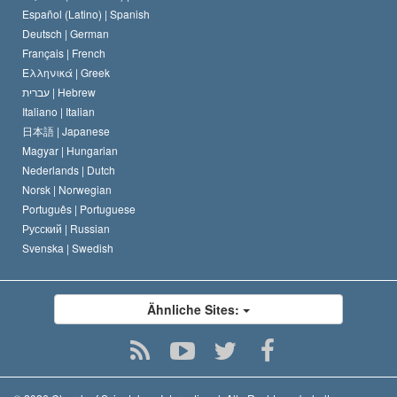
David Miscavige
Español (Latino) |
Spanish
Deutsch |
German
Français |
French
Ελληνικά |
Greek
עברית |
Hebrew
Italiano |
Italian
日本語 |
Japanese
Magyar |
Hungarian
Nederlands |
Dutch
Norsk |
Norwegian
Português |
Portuguese
Русский |
Russian
Svenska |
Swedish
Ähnliche Sites: