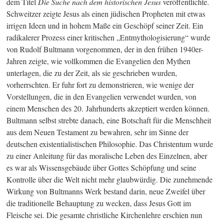
dem Titel
Die Suche nach dem historischen Jesus
veröffentlichte.
Schweitzer zeigte Jesus als einen jüdischen Propheten mit etwas
irrigen Ideen und in hohem Maße ein Geschöpf seiner Zeit. Ein
radikalerer Prozess einer kritischen „Entmythologisierung“ wurde
von Rudolf Bultmann vorgenommen, der in den frühen 1940er-
Jahren zeigte, wie vollkommen die Evangelien den Mythen
unterlagen, die zu der Zeit, als sie geschrieben wurden,
vorherrschten. Er fuhr fort zu demonstrieren, wie wenige der
Vorstellungen, die in den Evangelien verwendet wurden, von
einem Menschen des 20. Jahrhunderts akzeptiert werden können.
Bultmann selbst strebte danach, eine Botschaft für die Menschheit
aus dem Neuen Testament zu bewahren, sehr im Sinne der
deutschen existentialistischen Philosophie. Das Christentum wurde
zu einer Anleitung für das moralische Leben des Einzelnen, aber
es war als Wissensgebäude über Gottes Schöpfung und seine
Kontrolle über die Welt nicht mehr glaubwürdig. Die zunehmende
Wirkung von Bultmanns Werk bestand darin, neue Zweifel über
die traditionelle Behauptung zu wecken, dass Jesus Gott im
Fleische sei. Die gesamte christliche Kirchenlehre erschien nun