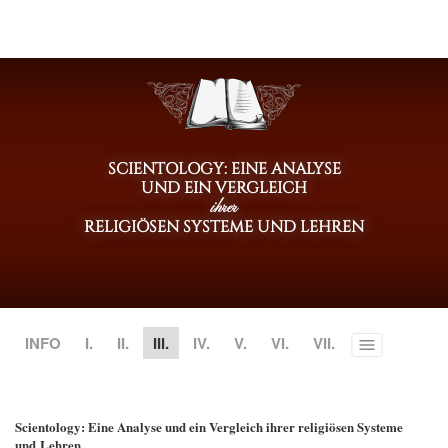
SCIENTOLOGY: EINE ANALYSE
UND EIN VERGLEICH
ihrer
RELIGIÖSEN SYSTEME UND LEHREN
INFO
I.
II.
III.
IV.
V.
VI.
VII.
Toggle
menu
Scientology: Eine Analyse und ein Vergleich ihrer religiösen Systeme
und Lehren