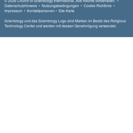
© 2026
Church of Scientology International.
Alle Rechte vorbehalten.
•
Datenschutzhinweis
•
Nutzungsbedingungen
•
Cookie-Richtlinie
•
Impressum
•
Kontaktpersonen
•
Site-Karte
Scientology und das Scientology Logo sind Marken im Besitz des Religious
Technology Center und werden mit dessen Genehmigung verwendet.