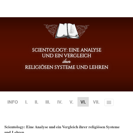
SCIENTOLOGY: EINE ANALYSE
UND EIN VERGLEICH
ihrer
RELIGIÖSEN SYSTEME UND LEHREN
INFO
I.
II.
III.
IV.
V.
VI.
VII.
Toggle
menu
Scientology: Eine Analyse und ein Vergleich ihrer religiösen Systeme
und Lehren