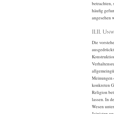
betrachten,
häufig gefu
angesehen w
II.II. Un
Die vorsteh
ausgedrückt,
Konstruktio
Verhaltensre
allgemeingü
Meinungen de
konkreten G
Religion bet
lassen. In 
Wesen unter
Jainisten un