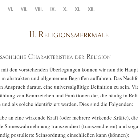
.
VI.
VII.
VIII.
IX.
X.
XI.
XII.
II. Religionsmerkmale
ptsächliche Charakteristika der Religion
 mit den vorstehenden Überlegungen können wir nun die Hau
n in abstrakten und allgemeinen Begriffen aufführen. Das Nachf
n Anspruch darauf, eine universalgültige Definition zu sein. Vie
zählung von Kennzeichen und Funktionen dar, die häufig in Rel
und als solche identifiziert werden. Dies sind die Folgenden:
ube an eine wirkende Kraft (oder mehrere wirkende Kräfte), die
e Sinneswahrnehmung transzendiert (transzendieren) und soga
ändig postulierte Seinsordnung einschließen kann (können);