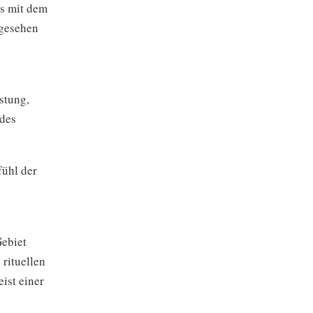
rs mit dem
ngesehen
stung,
des
fühl der
Gebiet
 rituellen
ist einer