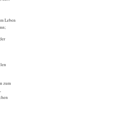
 im Leben
ann;
der
llen
en zum
,
ichen