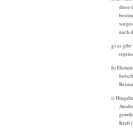
diese 
bestim
vorges
nach d
g) es gib
repräs
h) Elemen
fortsc
Beista
i) Hingab
Ausdru
gewöhn
Kraft 