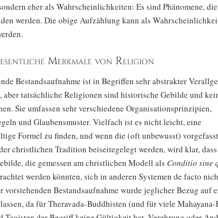
 sondern eher als Wahrscheinlichkeiten: Es sind Phänomene, die
nden werden. Die obige Aufzählung kann als Wahrscheinlichkei
erden.
wesentliche Merkmale von Religion
ende Bestandsaufnahme ist in Begriffen sehr abstrakter Verall
 aber tatsächliche Religionen sind historische Gebilde und kei
nen. Sie umfassen sehr verschiedene Organisationsprinzipien,
geln und Glaubensmuster. Vielfach ist es nicht leicht, eine
ltige Formel zu finden, und wenn die (oft unbewusst) vorgefass
r christlichen Tradition beiseitegelegt werden, wird klar, dass
ebilde, die gemessen am christlichen Modell als
Conditio sine 
rachtet werden könnten, sich in anderen Systemen de facto nich
der vorstehenden Bestandsaufnahme wurde jeglicher Bezug auf 
lassen, da für Theravada-Buddhisten (und für viele Mahayana-
d Taoisten der Begriff keine Gültigkeit hat. Verehrung oder And