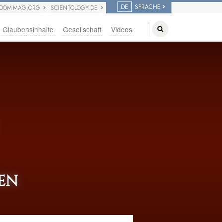
DE
SPRACHE
EDOM MAG.ORG
SCIENTOLOGY.DE
Glaubensinhalte
Gesellschaft
Videos
REN