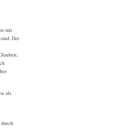
ie mit
sind. Der
Glauben,
rch
cher
ie als
s durch