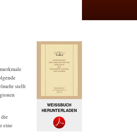
ptmerkmale
olgende
lmehr stellt
igionen
WEISSBUCH
HERUNTERLADEN
 die
r eine