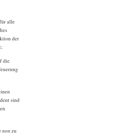
ür alle
dies
ktion der
t;
f die
 Neuerung
einen
dent sind
ren
a non
zu