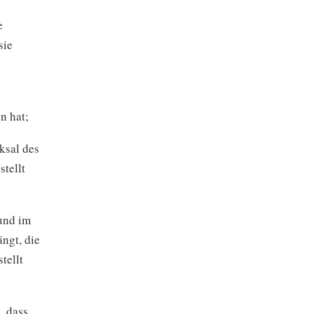
e
sie
n hat;
ksal des
tellt
und im
ngt, die
tellt
, dass