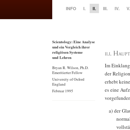
INFO
I.
II.
III.
IV.
V
Scientology: Eine Analyse
und ein Vergleich ihrer
ii.i. Hau
religiösen Systeme
und Lehren
Im Einklang
Bryan R. Wilson, Ph.D.
Emeritierter Fellow
der Religio
University of Oxford
erhebt keine
England
es eine Auf
Februar 1995
vorgefunden 
a) der Gla
normal
vollst