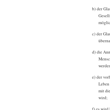
b) der Gla
Gesell
möglic
c) der Gla
überna
d) die Ann
Mensch
werden
e) der vo
Leben 
mit di
wird;
f) es wird