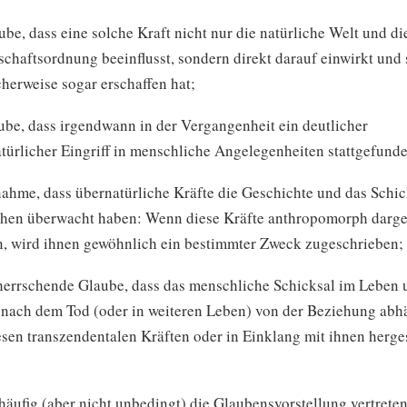
ube, dass eine solche Kraft nicht nur die natürliche Welt und di
schaftsordnung beeinflusst, sondern direkt darauf einwirkt und 
herweise sogar erschaffen hat;
ube, dass irgendwann in der Vergangenheit ein deutlicher
türlicher Eingriff in menschliche Angelegenheiten stattgefunde
ahme, dass übernatürliche Kräfte die Geschichte und das Schic
en überwacht haben: Wenn diese Kräfte anthropomorph darges
, wird ihnen gewöhnlich ein bestimmter Zweck zugeschrieben;
rherrschende Glaube, dass das menschliche Schicksal im Leben 
nach dem Tod (oder in weiteren Leben) von der Beziehung abhä
esen transzendentalen Kräften oder in Einklang mit ihnen herges
 häufig (aber nicht unbedingt) die Glaubensvorstellung vertreten