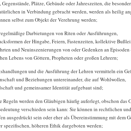
, Gegenstände, Plätze, Gebäude oder Jahreszeiten, die besonde
türlichen in Verbindung gebracht werden, werden als heilig a
nnen selbst zum Objekt der Verehrung werden;
t regelmäßige Darbietungen von Riten oder Ausführungen,
cksformen der Hingabe, Feiern, Fastenzeiten, kollektive Bußlei
hrten und Neuinszenierungen von oder Gedenken an Episoden 
chen Lebens von Göttern, Propheten oder großen Lehrern;
tshandlungen und die Ausführung der Lehren vermitteln ein Ge
schaft und Beziehungen untereinander, die auf Wohlwollen,
schaft und gemeinsamer Identität aufgebaut sind;
he Regeln werden den Gläubigen häufig auferlegt, obschon das 
Bedeutung verschieden sein kann: Sie können in rechtlichen und
fen ausgedrückt sein oder eher als Übereinstimmung mit dem Ge
r spezifischen, höheren Ethik dargeboten werden;