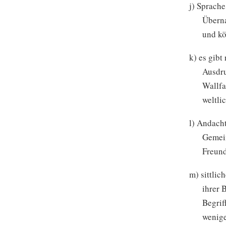
j) Sprache
Überna
und kö
k) es gib
Ausdru
Wallfa
weltli
l) Andach
Gemein
Freund
m) sittlic
ihrer 
Begrif
wenige