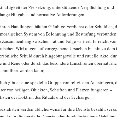
sthaftigkeit der Zielsetzung, unterstützende Verpflichtung und
lange Hingabe sind normative Anforderungen;
 ihren Handlungen häufen Gläubige Verdienst oder Schuld an, d
moralischen System von Belohnung und Bestrafung verbunden 
e Zusammenhang zwischen Tat und Folge variiert. Er reicht von
tischen Wirkungen auf vorgegebene Ursachen bis hin zu dem 
ersönliche Schuld durch hingebungsvolle und rituelle Akte, du
e und Reue oder durch das besondere Einschreiten übernatürli
 annulliert werden kann;
ich gibt es eine spezielle Gruppe von religiösen Amtsträgern, d
ter von heiligen Objekten, Schriften und Plätzen fungieren –
listen der Doktrin, des Rituals und der Seelsorge;
pezialisten werden üblicherweise für ihre Dienste bezahlt, sei e
n, Lohn für spezielle Dienste oder durch festgelegte Gehälter;