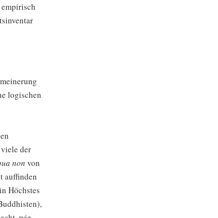
 empirisch
tsinventar
gemeinerung
ne logischen
ten
 viele der
qua non
von
t auffinden
ein Höchstes
Buddhisten),
acht, wie