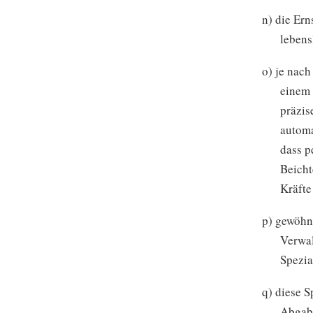
n) die Ern
lebens
o) je nach
einem 
präzis
automa
dass p
Beicht
Kräfte
p) gewöhnl
Verwal
Spezia
q) diese S
Abgabe