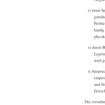
r) wenn Sp
gewöhn
Proble
häufig
physik
s) durch 
Legiti
wird g
t) Anspru
empiri
und fü
Erreic
Die vorsteh