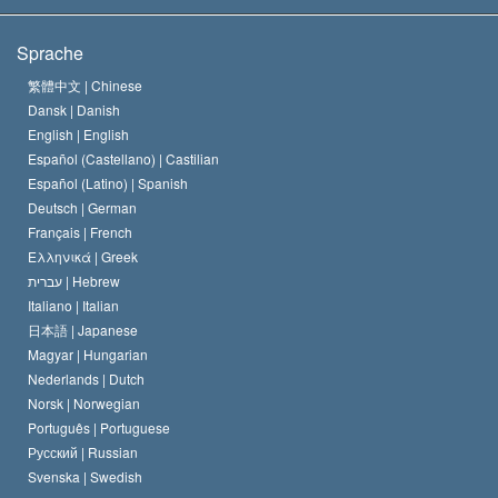
Die Ziele der Scientology
Was ist Religionsfreiheit?
Sprache
Das Glaubensbekenntnis der Scientology Kirche
Internationale Menschenrechtsnormen
繁體中文 |
Chinese
Dansk |
Danish
Der Kodex eines Scientologen
Eine öffentliche Erklärung über Religion
English |
English
Español (Castellano) |
Castilian
David Miscavige
Español (Latino) |
Spanish
Deutsch |
German
Français |
French
Ελληνικά |
Greek
עברית |
Hebrew
Italiano |
Italian
日本語 |
Japanese
Magyar |
Hungarian
Nederlands |
Dutch
Norsk |
Norwegian
Português |
Portuguese
Русский |
Russian
Svenska |
Swedish