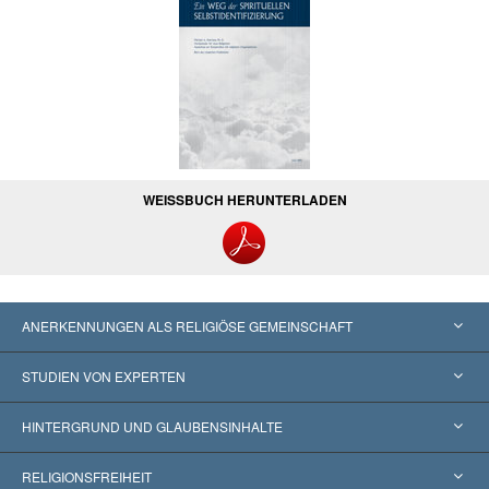
WEISSBUCH HERUNTERLADEN
ANERKENNUNGEN ALS RELIGIÖSE GEMEINSCHAFT
Vereinigte Staaten von Amerika
STUDIEN VON EXPERTEN
Weltweite Anerkennungen
Gutachten nach Kategorie
HINTERGRUND UND GLAUBENSINHALTE
Wegweisende Entscheidungen
Die weltweit führenden Experten
L. Ron Hubbard
RELIGIONSFREIHEIT