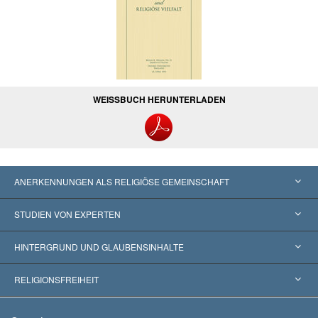
WEISSBUCH HERUNTERLADEN
ANERKENNUNGEN ALS RELIGIÖSE GEMEINSCHAFT
Vereinigte Staaten von Amerika
STUDIEN VON EXPERTEN
Weltweite Anerkennungen
Gutachten nach Kategorie
HINTERGRUND UND GLAUBENSINHALTE
Wegweisende Entscheidungen
Die weltweit führenden Experten
L. Ron Hubbard
RELIGIONSFREIHEIT
Die Ziele der Scientology
Was ist Religionsfreiheit?