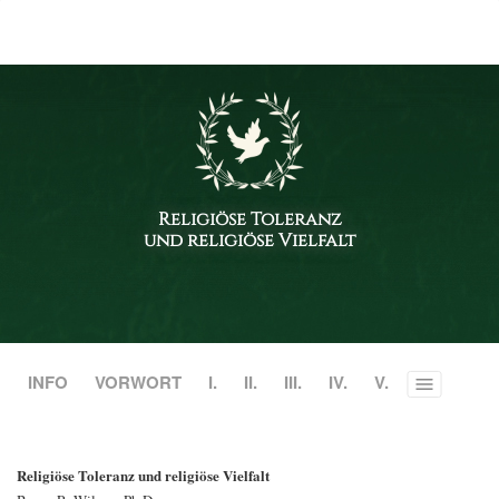
Religiöse Toleranz
und religiöse Vielfalt
INFO
VORWORT
I.
II.
III.
IV.
V.
Toggle
menu
Religiöse Toleranz und religiöse Vielfalt