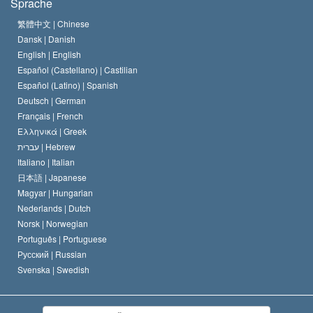
Sprache
Das Glaubensbekenntnis der Scientology Kirche
Internationale Menschenrechtsnormen
繁體中文 |
Chinese
Dansk |
Danish
Der Kodex eines Scientologen
Eine öffentliche Erklärung über Religion
English |
English
Español (Castellano) |
Castilian
David Miscavige
Español (Latino) |
Spanish
Deutsch |
German
Français |
French
Ελληνικά |
Greek
עברית |
Hebrew
Italiano |
Italian
日本語 |
Japanese
Magyar |
Hungarian
Nederlands |
Dutch
Norsk |
Norwegian
Português |
Portuguese
Русский |
Russian
Svenska |
Swedish