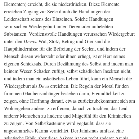
Elementen) erreicht, die sie niederdrücken. Diese Elemente
erreichen Zugang zur Seele durch die Handlungen der
Leidenschaft seitens des Einzelnen. Solche Handlungen
verursachen Wiedergeburt unter Tieren oder unbelebten
Substanzen: Verdienstvolle Handlungen verursachen Wiedergeburt
unter den
Devas.
Wut, Stolz, Betrug und Gier sind die
Haupthindernisse für die Befreiung der Seelen, und indem der
Mensch diesen widersteht oder ihnen erliegt, ist er Herr seines
eigenen Schicksals. Durch Bezähmung des Selbst und indem man
keinem Wesen Schaden zufügt, selbst schädlichen Insekten nicht,
und indem man ein asketisches Leben führt, kann ein Mensch die
Wiedergeburt als
Deva
erreichen.
Die Regeln der Moral für den
frommen Glaubensanhänger bestehen darin, Freundlichkeit zu
zeigen, ohne Hoffnung darauf, etwas zurückzubekommen; sich am
Wohlergehen anderer zu erfreuen; danach zu trachten, das Leid
anderer Menschen zu lindern; und Mitgefühl für den Kriminellen
zu zeigen. Von Selbstkasteiung wird geglaubt, dass sie
angesammeltes Karma vernichtet. Der Jainismus umfasst eine
asketische Ethik, aber diese Askese ist von recht anderer Art als