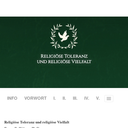
Religiöse Toleranz
und religiöse Vielfalt
INFO
VORWORT
I.
II.
III.
IV.
V.
Toggle
menu
Religiöse Toleranz und religiöse Vielfalt