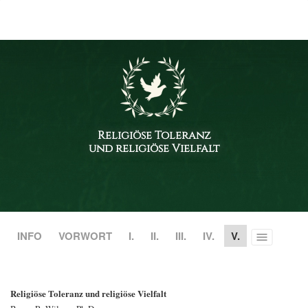
Religiöse Toleranz
und religiöse Vielfalt
INFO
VORWORT
I.
II.
III.
IV.
V.
Toggle
menu
Religiöse Toleranz und religiöse Vielfalt