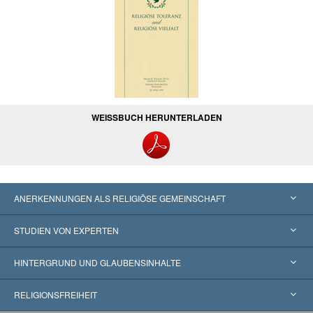
WEISSBUCH HERUNTERLADEN
ANERKENNUNGEN ALS RELIGIÖSE GEMEINSCHAFT
Vereinigte Staaten von Amerika
STUDIEN VON EXPERTEN
Weltweite Anerkennungen
Gutachten nach Kategorie
HINTERGRUND UND GLAUBENSINHALTE
Wegweisende Entscheidungen
Die weltweit führenden Experten
L. Ron Hubbard
RELIGIONSFREIHEIT