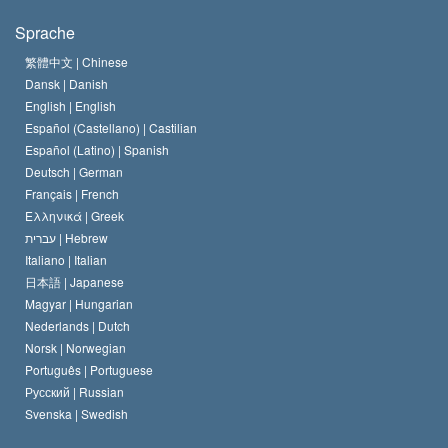
Die Ziele der Scientology
Was ist Religionsfreiheit?
Sprache
Das Glaubensbekenntnis der Scientology Kirche
Internationale Menschenrechtsnormen
繁體中文 |
Chinese
Dansk |
Danish
Der Kodex eines Scientologen
Eine öffentliche Erklärung über Religion
English |
English
Español (Castellano) |
Castilian
David Miscavige
Español (Latino) |
Spanish
Deutsch |
German
Français |
French
Ελληνικά |
Greek
עברית |
Hebrew
Italiano |
Italian
日本語 |
Japanese
Magyar |
Hungarian
Nederlands |
Dutch
Norsk |
Norwegian
Português |
Portuguese
Русский |
Russian
Svenska |
Swedish